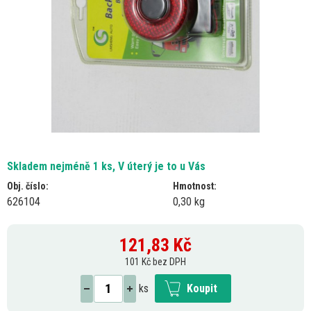
Skladem nejméně 1 ks, V úterý je to u Vás
Obj. číslo:
Hmotnost:
626104
0,30 kg
121,83
Kč
101 Kč bez DPH
ks
Koupit