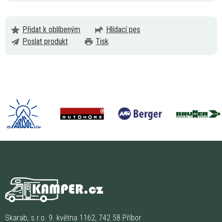
Přidat k oblíbeným
Hlídací pes
Poslat produkt
Tisk
Skarab, s.r.o. 9. května 1162, 742 58 Příbor