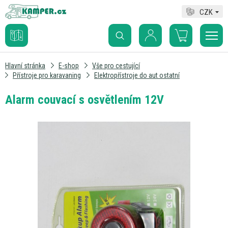
CZK
Hlavní stránka
E-shop
Vše pro cestující
Přístroje pro karavaning
Elektropřístroje do aut ostatní
Alarm couvací s osvětlením 12V