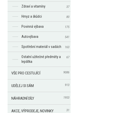
Zdraví a vitamíny
37
Hmyz a škůdci
80
Povinná výbava
175
Autovýbava
541
Spotřební materiál v sadách
163
Ostatní užitečné předměty a
67
lepšítka
9086
VŠE PRO CESTUJÍCÍ
913
UDĚLEJ SI SÁM
1953
NÁHRADNÍ DÍLY
31
AKCE, VÝPRODEJE, NOVINKY