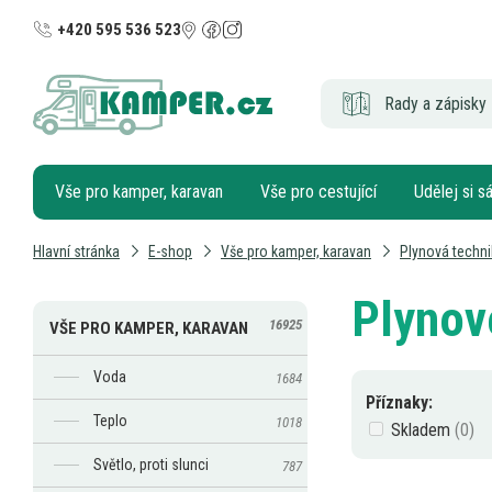
+420 595 536 523
Rady a zápisky 
Vše pro kamper, karavan
Vše pro cestující
Udělej si 
Hlavní stránka
E-shop
Vše pro kamper, karavan
Plynová techni
Plynov
16925
VŠE PRO KAMPER, KARAVAN
Voda
1684
Příznaky:
Teplo
1018
Skladem
Světlo, proti slunci
787