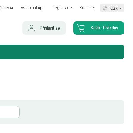
ůjčovna
Vše o nákupu
Registrace
Kontakty
CZK
Košík:
Prázdný
Přihlásit se