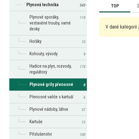
Plynová technika
543
TOP
Plynové sporáky,
119
vestavěné trouby, varné
V dané kategorii 
desky
Hořáky
10
Kohouty, vývody
9
Hadice na plyn, rozvody,
174
regulátory
Plynové grily přenosné
0
Přenosné vařiče s kartuší
6
Plynové nádoby, láhve
37
Kartuše
13
Příslušenstvi
100