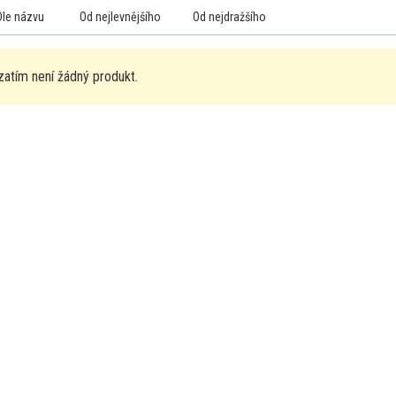
Dle názvu
Od nejlevnějšího
Od nejdražšího
zatím není žádný produkt.