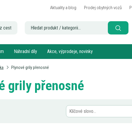
Aktuality a blog
Prodej obytných vozů
P
z cest
sám
Náhradní díly
Akce, výprodeje, novinky
ka
Plynové grily přenosné
é grily přenosné