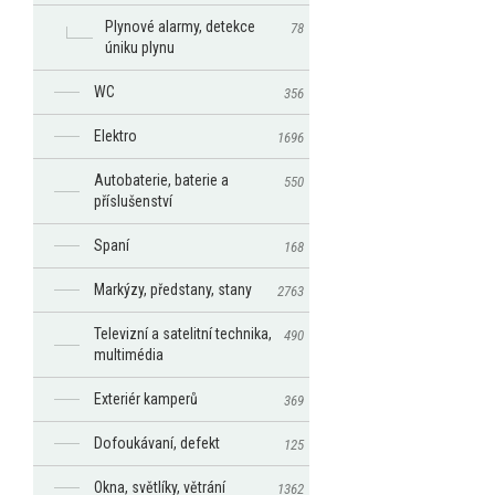
Plynové alarmy, detekce
78
úniku plynu
WC
356
Elektro
1696
Autobaterie, baterie a
550
příslušenství
Spaní
168
Markýzy, předstany, stany
2763
Televizní a satelitní technika,
490
multimédia
Exteriér kamperů
369
Dofoukávaní, defekt
125
Okna, světlíky, větrání
1362