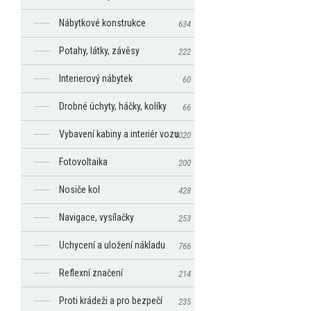
Nábytkové konstrukce
634
Potahy, látky, závěsy
222
Interierový nábytek
60
Drobné úchyty, háčky, kolíky
66
Vybavení kabiny a interiér vozu
1020
Fotovoltaika
200
Nosiče kol
428
Navigace, vysílačky
253
Uchycení a uložení nákladu
766
Reflexní značení
214
Proti krádeži a pro bezpečí
235