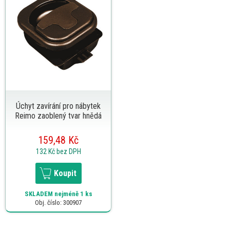
Úchyt zavírání pro nábytek
Reimo zaoblený tvar hnědá
159,48 Kč
132 Kč
bez DPH
Koupit
SKLADEM
nejméně 1 ks
Obj. číslo: 300907