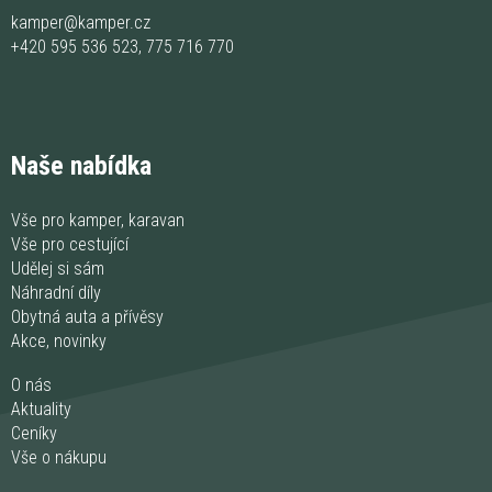
kamper@kamper.cz
+420 595 536 523
,
775 716 770
Naše nabídka
Vše pro kamper, karavan
Vše pro cestující
Udělej si sám
Náhradní díly
Obytná auta a přívěsy
Akce, novinky
O nás
Aktuality
Ceníky
Vše o nákupu