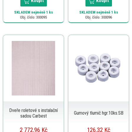
Koupit
Koupit
SKLADEM
nejméně 1 ks
SKLADEM
nejméně 1 ks
Obj. číslo: 300095
Obj. číslo: 300096
Dveře roletové s instalační
Gumový tlumič hgr.10ks.SB
sadou Carbest
2 772,96 Kč
126,32 Kč