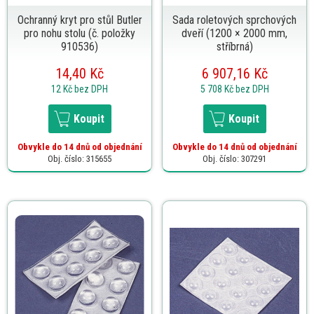
Ochranný kryt pro stůl Butler
Sada roletových sprchových
pro nohu stolu (č. položky
dveří (1200 × 2000 mm,
910536)
stříbrná)
14,40 Kč
6 907,16 Kč
12 Kč
bez DPH
5 708 Kč
bez DPH
Koupit
Koupit
Obvykle do 14 dnů od objednání
Obvykle do 14 dnů od objednání
Obj. číslo: 315655
Obj. číslo: 307291