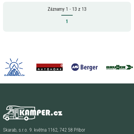
Záznamy 1 - 13 z 13
1
Skarab, s.r.o. 9. května 1162, 742 58 Příbor