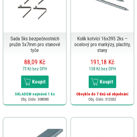
Sada 5ks bezpečnostních
Kolík kotvící 16x395 2ks –
pružin 5x7mm pro stanové
ocelový pro markýzy, plachty,
tyče
stany
88,09 Kč
191,18 Kč
73 Kč
bez DPH
158 Kč
bez DPH
Koupit
Koupit
SKLADEM
nejméně 1 ks
Obvykle do 7 dnů od objednání
Obj. číslo: 308380
Obj. číslo: 312032