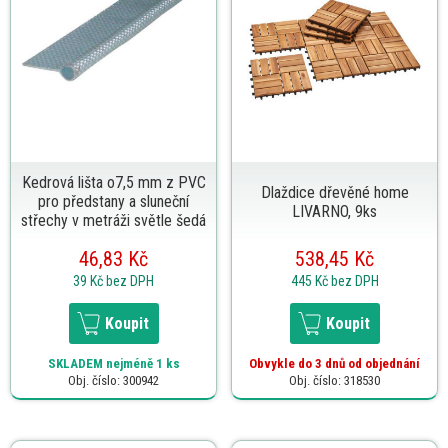
Kedrová lišta o7,5 mm z PVC
Dlaždice dřevěné home
pro předstany a sluneční
LIVARNO, 9ks
střechy v metráži světle šedá
46,83 Kč
538,45 Kč
39 Kč
bez DPH
445 Kč
bez DPH
Koupit
Koupit
SKLADEM
nejméně 1 ks
Obvykle do 3 dnů od objednání
Obj. číslo: 300942
Obj. číslo: 318530