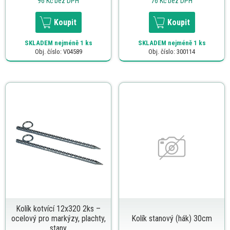
96 Kč
bez DPH
76 Kč
bez DPH
Koupit
Koupit
SKLADEM
nejméně 1 ks
SKLADEM
nejméně 1 ks
Obj. číslo: V04589
Obj. číslo: 300114
Kolík kotvící 12x320 2ks –
ocelový pro markýzy, plachty,
Kolík stanový (hák) 30cm
stany