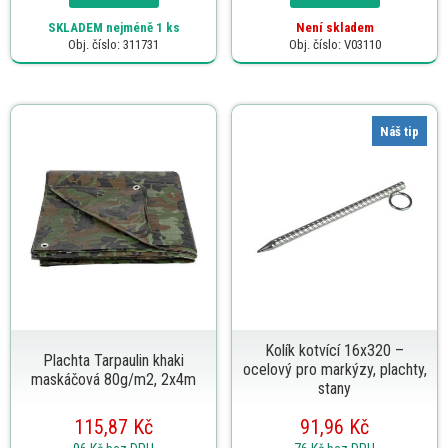
SKLADEM
nejméně 1 ks
Není skladem
Obj. číslo: 311731
Obj. číslo: V03110
Náš tip
Kolík kotvící 16x320 –
Plachta Tarpaulin khaki
ocelový pro markýzy, plachty,
maskáčová 80g/m2, 2x4m
stany
115,87 Kč
91,96 Kč