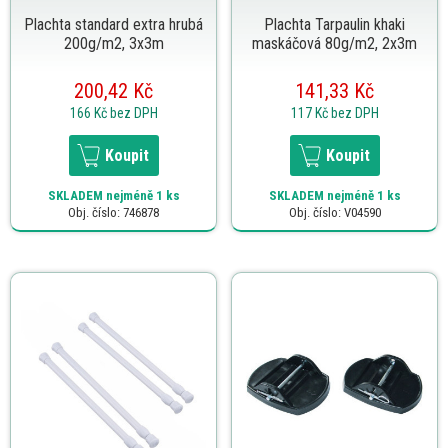
Plachta standard extra hrubá
Plachta Tarpaulin khaki
200g/m2, 3x3m
maskáčová 80g/m2, 2x3m
200,42 Kč
141,33 Kč
166 Kč
bez DPH
117 Kč
bez DPH
Koupit
Koupit
SKLADEM
nejméně 1 ks
SKLADEM
nejméně 1 ks
Obj. číslo: 746878
Obj. číslo: V04590