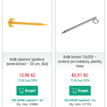
Kolík kotvící 12x320 –
Kolík plastový spirálový
ocelový pro markýzy, plachty,
zemní kotvící – 20 cm, žlutý
stany
13,98 Kč
85,91 Kč
12 Kč
bez DPH
71 Kč
bez DPH
Koupit
Koupit
SKLADEM
nejméně 1 ks
SKLADEM
nejméně 1 ks
Obj. číslo: 318942
Obj. číslo: 311729