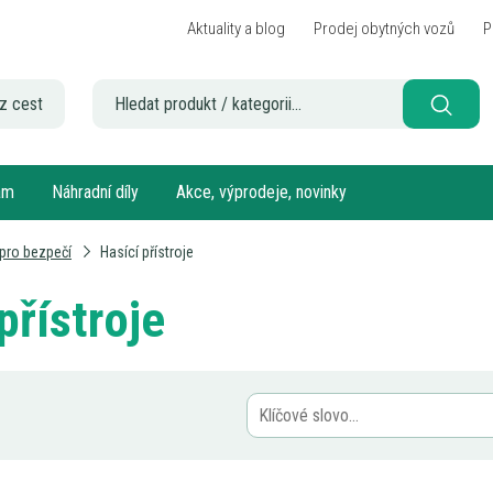
Aktuality a blog
Prodej obytných vozů
P
z cest
sám
Náhradní díly
Akce, výprodeje, novinky
 pro bezpečí
Hasící přístroje
přístroje