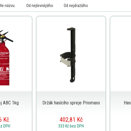
Dle názvu
Od nejlevnějšího
Od nejdražšího
roj ABC 1kg
Držák hasícího spreje Priomaxx
Hasi
6 Kč
402,81 Kč
ez DPH
333 Kč
bez DPH