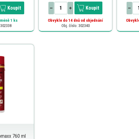
Koupit
Koupit
méně 1 ks
Obvykle do 14 dnů od objednání
Obvykle
: 302338
Obj. číslo: 302340
iomaxx 760 ml