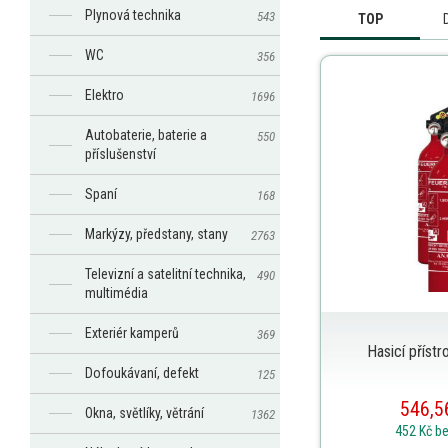
Plynová technika
543
TOP
WC
356
Elektro
1696
Autobaterie, baterie a
550
příslušenství
Spaní
168
Markýzy, předstany, stany
2763
Televizní a satelitní technika,
490
multimédia
Exteriér kamperů
369
Hasicí příst
Dofoukávaní, defekt
125
546,5
Okna, světlíky, větrání
1362
452 Kč
b