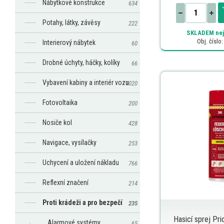
Nábytkové konstrukce
634
Potahy, látky, závěsy
222
SKLADEM
nej
Obj. číslo
Interierový nábytek
60
Drobné úchyty, háčky, kolíky
66
Vybavení kabiny a interiér vozu
1020
Fotovoltaika
200
Nosiče kol
428
Navigace, vysílačky
253
Uchycení a uložení nákladu
766
Reflexní značení
214
Proti krádeži a pro bezpečí
235
Hasicí sprej Pr
Alarmové systémy
65