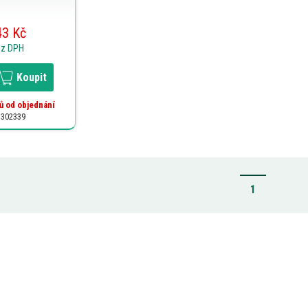
43 Kč
ez DPH
Koupit
ů od objednání
: 302339
1