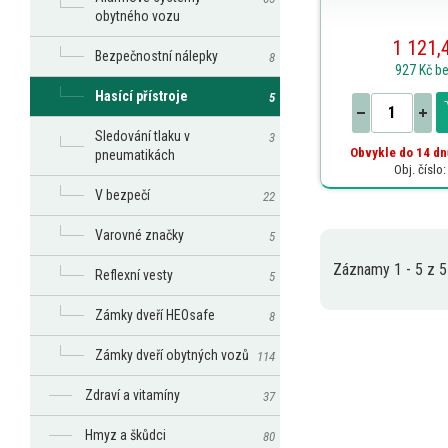
obytného vozu
1 121,
Bezpečnostní nálepky
8
927 Kč
b
Hasící přístroje
5
Sledování tlaku v
3
Obvykle do 14 dn
pneumatikách
Obj. číslo
V bezpečí
22
Varovné značky
5
Záznamy 1 - 5 z 5
Reflexní vesty
5
Zámky dveří HEOsafe
8
Zámky dveří obytných vozů
114
Zdraví a vitamíny
37
Hmyz a škůdci
80