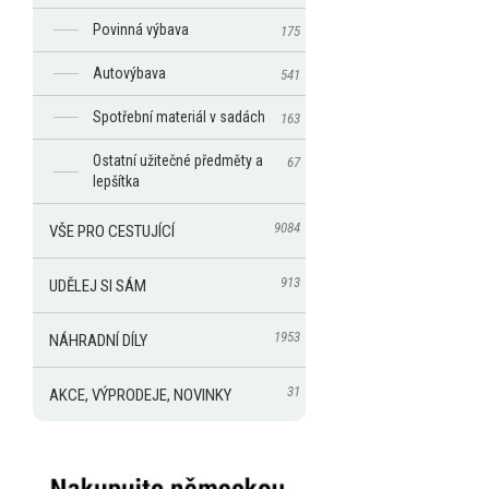
Povinná výbava
175
Autovýbava
541
Spotřební materiál v sadách
163
Ostatní užitečné předměty a
67
lepšítka
9084
VŠE PRO CESTUJÍCÍ
913
UDĚLEJ SI SÁM
1953
NÁHRADNÍ DÍLY
31
AKCE, VÝPRODEJE, NOVINKY