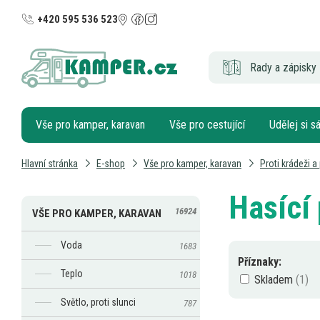
+420 595 536 523
Rady a zápisky 
Vše pro kamper, karavan
Vše pro cestující
Udělej si 
Hlavní stránka
E-shop
Vše pro kamper, karavan
Proti krádeži a
Hasící 
16924
VŠE PRO KAMPER, KARAVAN
Voda
1683
Příznaky:
Teplo
1018
Skladem
Světlo, proti slunci
787