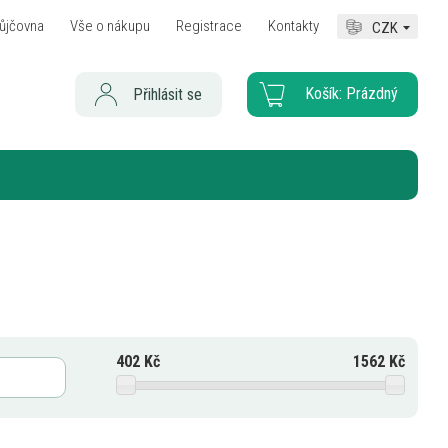
ůjčovna
Vše o nákupu
Registrace
Kontakty
CZK
Košík:
Prázdný
Přihlásit se
402
Kč
1562
Kč