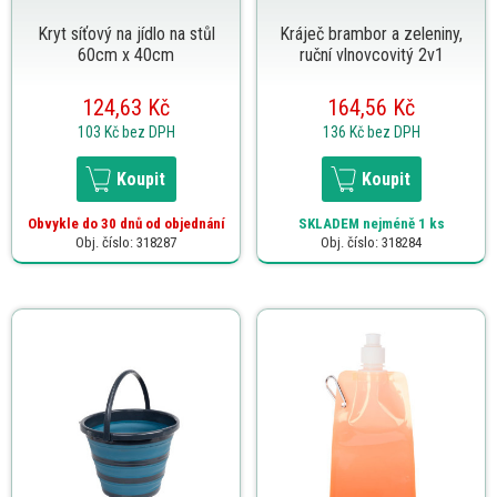
Kryt síťový na jídlo na stůl
Kráječ brambor a zeleniny,
60cm x 40cm
ruční vlnovcovitý 2v1
124,63 Kč
164,56 Kč
103 Kč
bez DPH
136 Kč
bez DPH
Koupit
Koupit
Obvykle do 30 dnů od objednání
SKLADEM
nejméně 1 ks
Obj. číslo: 318287
Obj. číslo: 318284