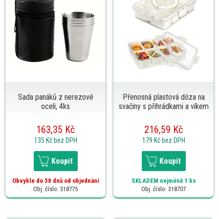
Sada panáků z nerezové
Přenosná plastová dóza na
oceli, 4ks
svačiny s přihrádkami a víkem
163,35 Kč
216,59 Kč
135 Kč
bez DPH
179 Kč
bez DPH
Koupit
Koupit
Obvykle do 30 dnů od objednání
SKLADEM
nejméně 1 ks
Obj. číslo: 318775
Obj. číslo: 318707