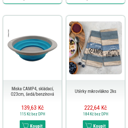
Miska CAMP4, skládací,
Utěrky mikrovlákno 2ks
O23cm, šedá/benzínová
139,63 Kč
222,64 Kč
115 Kč
bez DPH
184 Kč
bez DPH
Koupit
Koupit