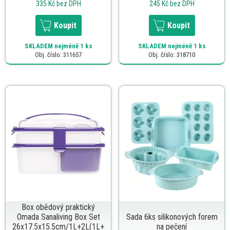
335 Kč
bez DPH
245 Kč
bez DPH
Koupit
Koupit
SKLADEM
nejméně 1 ks
SKLADEM
nejméně 1 ks
Obj. číslo: 311657
Obj. číslo: 318710
Box obědový praktický
Omada Sanaliving Box Set
Sada 6ks silikonových forem
26x17.5x15.5cm/1L+2L(1L+
na pečení