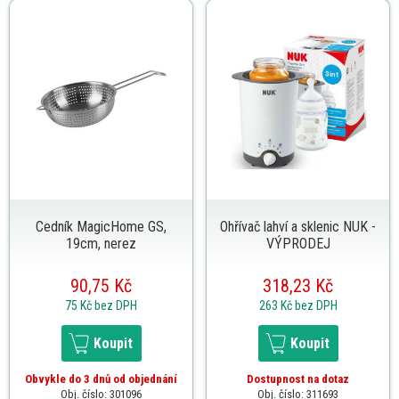
Cedník MagicHome GS,
Ohřívač lahví a sklenic NUK -
19cm, nerez
VÝPRODEJ
90,75 Kč
318,23 Kč
75 Kč
bez DPH
263 Kč
bez DPH
Koupit
Koupit
Obvykle do 3 dnů od objednání
Dostupnost na dotaz
Obj. číslo: 301096
Obj. číslo: 311693