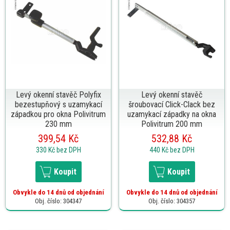
Levý okenní stavěč Polyfix
Levý okenní stavěč
bezestupňový s uzamykací
šroubovací Click-Clack bez
západkou pro okna Polivitrum
uzamykací západky na okna
230 mm
Polivitrum 200 mm
399,54 Kč
532,88 Kč
330 Kč
bez DPH
440 Kč
bez DPH
Koupit
Koupit
Obvykle do 14 dnů od objednání
Obvykle do 14 dnů od objednání
Obj. číslo: 304347
Obj. číslo: 304357