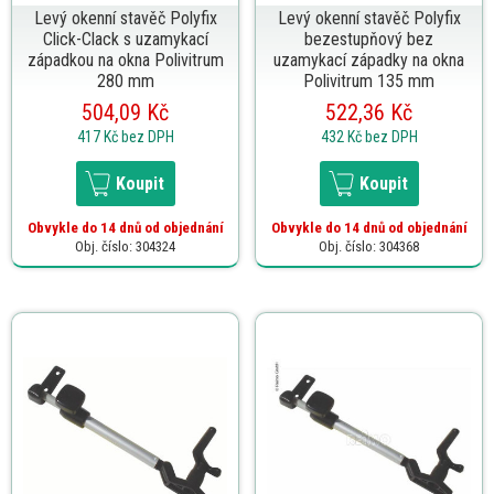
Levý okenní stavěč Polyfix
Levý okenní stavěč Polyfix
Click-Clack s uzamykací
bezestupňový bez
západkou na okna Polivitrum
uzamykací západky na okna
280 mm
Polivitrum 135 mm
504,09 Kč
522,36 Kč
417 Kč
bez DPH
432 Kč
bez DPH
Koupit
Koupit
Obvykle do 14 dnů od objednání
Obvykle do 14 dnů od objednání
Obj. číslo: 304324
Obj. číslo: 304368