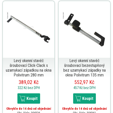
Levý okenní stavěč
Levý okenní stavěč
šroubovací Click-Clack s
šroubovací bezestupňový
uzamykací západkou na okna
bez uzamykací západky na
Polivitrum 280 mm
okna Polivitrum 135 mm
389,02 Kč
552,97 Kč
322 Kč
bez DPH
457 Kč
bez DPH
Koupit
Koupit
Obvykle do 14 dnů od objednání
Obvykle do 14 dnů od objednání
Obj. číslo: 304326
Obj. číslo: 304361