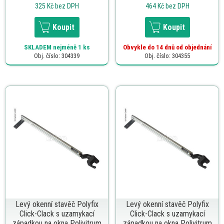
325 Kč
bez DPH
464 Kč
bez DPH
Koupit
Koupit
SKLADEM
nejméně 1 ks
Obvykle do 14 dnů od objednání
Obj. číslo: 304339
Obj. číslo: 304355
Levý okenní stavěč Polyfix
Levý okenní stavěč Polyfix
Click-Clack s uzamykací
Click-Clack s uzamykací
západkou na okna Polivitrum
západkou na okna Polivitrum