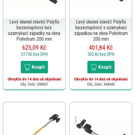
Levý okenní stavěč Polyfix
Levý okenní stavěč Polyfix
bezestupňový bez
bezestupňový s uzamykací
uzamykací západky na okna
západkou na okna Polivitrum
Polivitrum 200 mm
200 mm
625,09 Kč
401,84 Kč
517 Kč
bez DPH
332 Kč
bez DPH
Koupit
Koupit
Obvykle do 14 dnů od objednání
Obvykle do 14 dnů od objednání
Obj. číslo: 304367
Obj. číslo: 304345