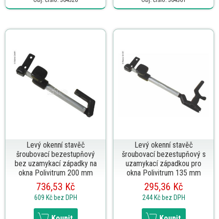
Levý okenní stavěč
Levý okenní stavěč
šroubovací bezestupňový
šroubovací bezestupňový s
bez uzamykací západky na
uzamykací západkou pro
okna Polivitrum 200 mm
okna Polivitrum 135 mm
736,53 Kč
295,36 Kč
609 Kč
bez DPH
244 Kč
bez DPH
Koupit
Koupit