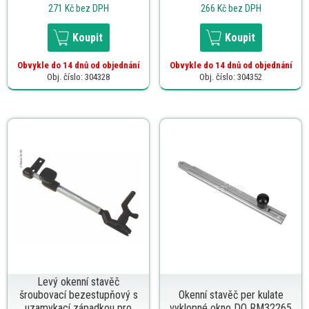
271 Kč
bez DPH
266 Kč
bez DPH
Koupit
Koupit
Obvykle do 14 dnů od objednání
Obvykle do 14 dnů od objednání
Obj. číslo: 304328
Obj. číslo: 304352
Levý okenní stavěč
šroubovací bezestupňový s
Okenní stavěč per kulate
uzamykací západkou pro
vyklopné okno DO RM32265