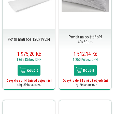
Povlak na polštář bílý
Potah matrace 120x195x4
40x60cm
1 975,20 Kč
1 512,14 Kč
1 632 Kč
bez DPH
1 250 Kč
bez DPH
Koupit
Koupit
Obvykle do 14 dnů od objednání
Obvykle do 14 dnů od objednání
Obj. číslo: 308076
Obj. číslo: 308077