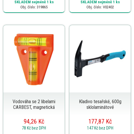
SKLADEM
nejméně 1 ks
SKLADEM
nejméně 1 ks
Obj. číslo: 319865
Obj. číslo: V02402
Vodováha se 2 libelami
Kladivo tesařské, 600g
CARBEST, magnetická
sklolaminátové
94,26 Kč
177,87 Kč
78 Kč
bez DPH
147 Kč
bez DPH