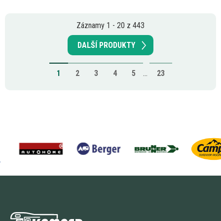
Záznamy 1 - 20 z 443
DALŠÍ PRODUKTY
1
2
3
4
5
...
23