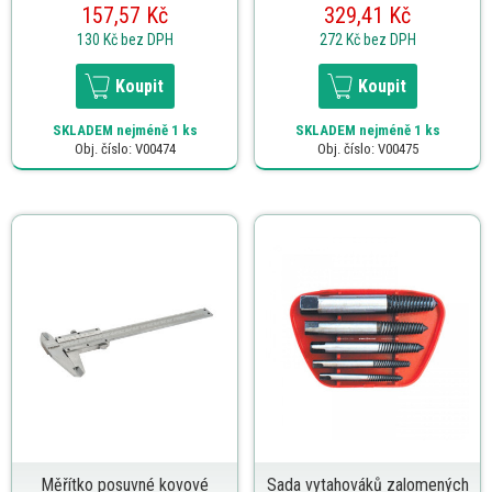
157,57 Kč
329,41 Kč
130 Kč
bez DPH
272 Kč
bez DPH
Koupit
Koupit
SKLADEM
nejméně 1 ks
SKLADEM
nejméně 1 ks
Obj. číslo: V00474
Obj. číslo: V00475
Měřítko posuvné kovové
Sada vytahováků zalomených