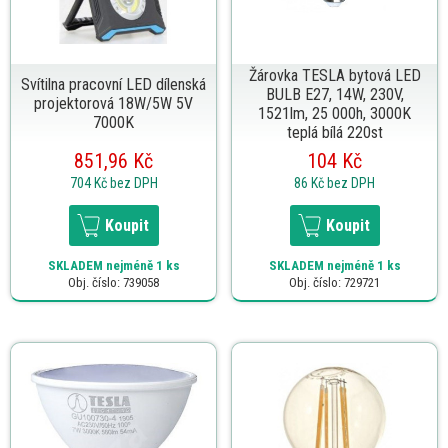
Žárovka TESLA bytová LED
Svítilna pracovní LED dílenská
BULB E27, 14W, 230V,
projektorová 18W/5W 5V
1521lm, 25 000h, 3000K
7000K
teplá bílá 220st
851,96 Kč
104 Kč
704 Kč
bez DPH
86 Kč
bez DPH
Koupit
Koupit
SKLADEM
nejméně 1 ks
SKLADEM
nejméně 1 ks
Obj. číslo: 739058
Obj. číslo: 729721