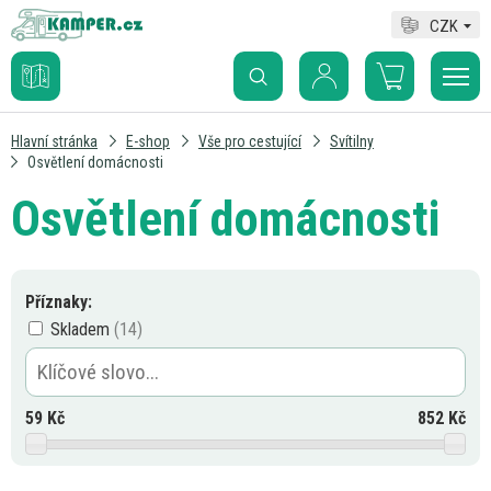
CZK
Hlavní stránka
E-shop
Vše pro cestující
Svítilny
Osvětlení domácnosti
Osvětlení domácnosti
Příznaky:
Skladem
59
Kč
852
Kč