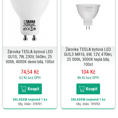
Žárovka TESLA bytová LED
Žárovka TESLA bytová LED
GU5,3 MR16, 6W, 12V, 470lm,
GU10, 7W, 230V, 560lm, 25
25 000h, 3000K teplá bílá,
000h, 4000K denní bílá, 100st
100st
74,54 Kč
104 Kč
62 Kč
bez DPH
86 Kč
bez DPH
Koupit
Koupit
SKLADEM
nejméně 1 ks
SKLADEM
nejméně 1 ks
Obj. číslo: 729731
Obj. číslo: 729732