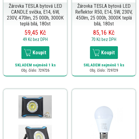
Žárovka TESLA bytová LED
Žárovka TESLA bytová LED
CANDLE svíčka, E14, 6W,
Reflektor R50, E14, 5W, 230V,
230V, 470lm, 25 000h, 3000K
450lm, 25 000h, 3000K teplá
teplá bílá, 180st
bílá, 180st
59,45 Kč
85,16 Kč
49 Kč
bez DPH
70 Kč
bez DPH
Koupit
Koupit
SKLADEM
nejméně 1 ks
SKLADEM
nejméně 1 ks
Obj. číslo: 729726
Obj. číslo: 729729