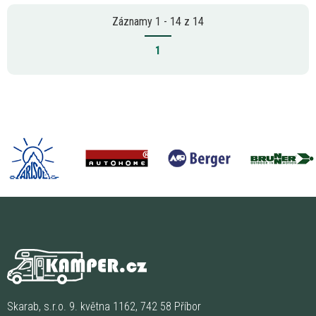
Záznamy 1 - 14 z 14
1
Skarab, s.r.o. 9. května 1162, 742 58 Příbor