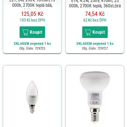
E14, 4.2W, 230V, 470lm, 25
000h, 2700K teplá bílá,
000h, 2700K teplá, 360st,čirá
360st,čirá
125,05 Kč
74,54 Kč
103 Kč
bez DPH
62 Kč
bez DPH
Koupit
Koupit
SKLADEM
nejméně 1 ks
SKLADEM
nejméně 1 ks
Obj. číslo: 729725
Obj. číslo: 729727