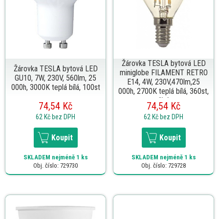
Žárovka TESLA bytová LED
Žárovka TESLA bytová LED
miniglobe FILAMENT RETRO
GU10, 7W, 230V, 560lm, 25
E14, 4W, 230V,470lm,25
000h, 3000K teplá bílá, 100st
000h, 2700K teplá bílá, 360st,
čirá
74,54 Kč
74,54 Kč
62 Kč
bez DPH
62 Kč
bez DPH
Koupit
Koupit
SKLADEM
nejméně 1 ks
SKLADEM
nejméně 1 ks
Obj. číslo: 729730
Obj. číslo: 729728