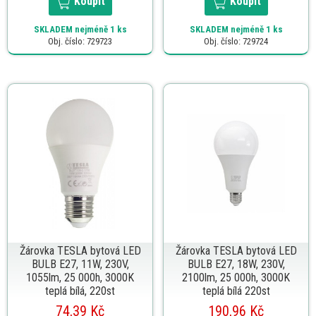
Koupit
Koupit
SKLADEM
nejméně 1 ks
SKLADEM
nejméně 1 ks
Obj. číslo: 729723
Obj. číslo: 729724
Žárovka TESLA bytová LED
Žárovka TESLA bytová LED
BULB E27, 11W, 230V,
BULB E27, 18W, 230V,
1055lm, 25 000h, 3000K
2100lm, 25 000h, 3000K
teplá bílá, 220st
teplá bílá 220st
74,39 Kč
190,96 Kč