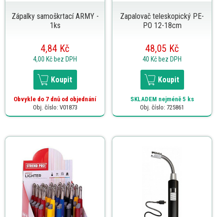
Zápalky samoškrtací ARMY -
Zapalovač teleskopický PE-
1ks
PO 12-18cm
4,84 Kč
48,05 Kč
4,00 Kč
bez DPH
40 Kč
bez DPH
Koupit
Koupit
Obvykle do 7 dnů od objednání
SKLADEM
nejméně 5 ks
Obj. číslo: V01873
Obj. číslo: 725861