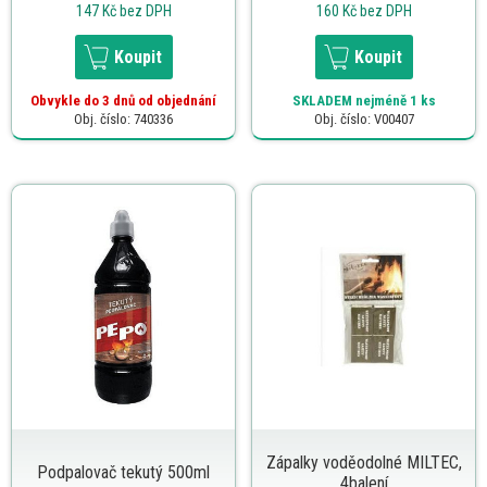
147 Kč
bez DPH
160 Kč
bez DPH
Koupit
Koupit
Obvykle do 3 dnů od objednání
SKLADEM
nejméně 1 ks
Obj. číslo: 740336
Obj. číslo: V00407
Zápalky voděodolné MILTEC,
Podpalovač tekutý 500ml
4balení