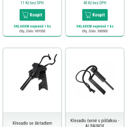
11 Kč
bez DPH
40 Kč
bez DPH
Koupit
Koupit
SKLADEM
nejméně 1 ks
SKLADEM
nejméně 1 ks
Obj. číslo: V01053
Obj. číslo: 300503
Křesadlo černé s píšťalkou -
Křesadlo se škrtadlem
ALBAINOX