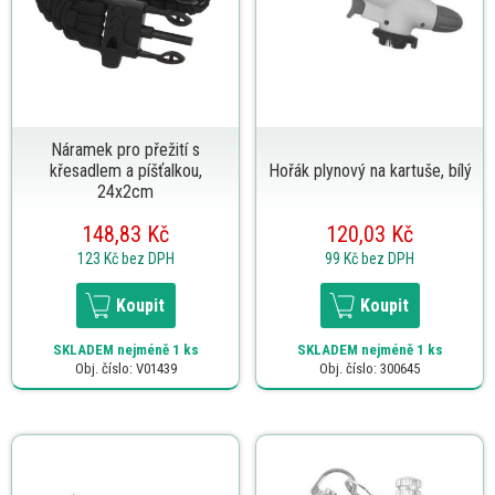
Náramek pro přežití s
křesadlem a píšťalkou,
Hořák plynový na kartuše, bílý
24x2cm
148,83 Kč
120,03 Kč
123 Kč
bez DPH
99 Kč
bez DPH
Koupit
Koupit
SKLADEM
nejméně 1 ks
SKLADEM
nejméně 1 ks
Obj. číslo: V01439
Obj. číslo: 300645