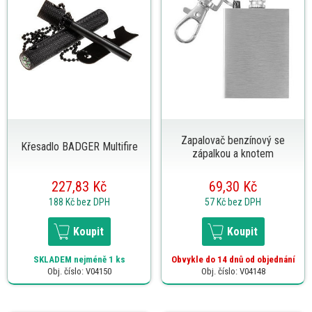
Zapalovač benzínový se
Křesadlo BADGER Multifire
zápalkou a knotem
227,83 Kč
69,30 Kč
188 Kč
bez DPH
57 Kč
bez DPH
Koupit
Koupit
SKLADEM
nejméně 1 ks
Obvykle do 14 dnů od objednání
Obj. číslo: V04150
Obj. číslo: V04148