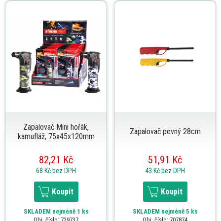
Zapalovač Mini hořák,
Zapalovač pevný 28cm
kamufláž, 75x45x120mm
82,21 Kč
51,91 Kč
68 Kč
bez DPH
43 Kč
bez DPH
Koupit
Koupit
SKLADEM
nejméně 1 ks
SKLADEM
nejméně 5 ks
Obj. číslo: 729737
Obj. číslo: 707874