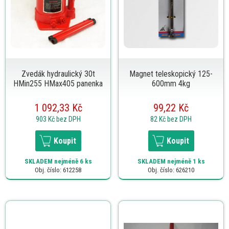
Zvedák hydraulický 30t
Magnet teleskopický 125-
HMin255 HMax405 panenka
600mm 4kg
1 092,33 Kč
99,22 Kč
903 Kč
bez DPH
82 Kč
bez DPH
Koupit
Koupit
SKLADEM
nejméně 6 ks
SKLADEM
nejméně 1 ks
Obj. číslo: 612258
Obj. číslo: 626210