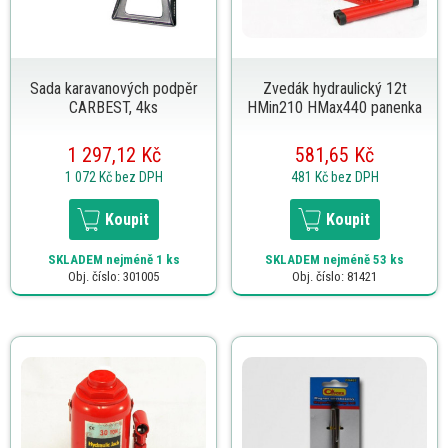
Sada karavanových podpěr
Zvedák hydraulický 12t
CARBEST, 4ks
HMin210 HMax440 panenka
1 297,12 Kč
581,65 Kč
1 072 Kč
bez DPH
481 Kč
bez DPH
Koupit
Koupit
SKLADEM
nejméně 1 ks
SKLADEM
nejméně 53 ks
Obj. číslo: 301005
Obj. číslo: 81421