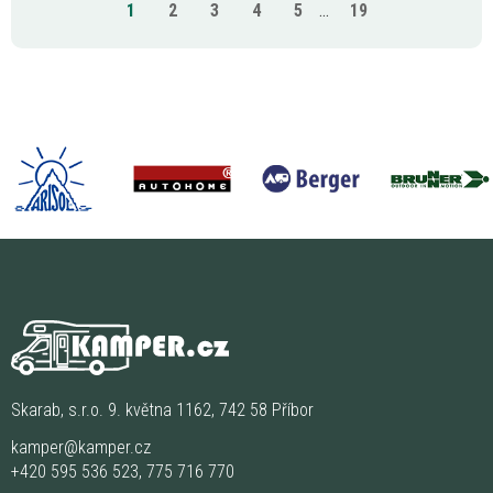
1
2
3
4
5
...
19
Skarab, s.r.o. 9. května 1162, 742 58 Příbor
kamper@kamper.cz
+420 595 536 523
,
775 716 770