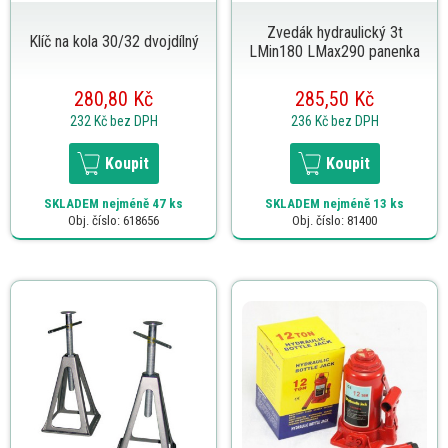
Zvedák hydraulický 3t
Klíč na kola 30/32 dvojdílný
LMin180 LMax290 panenka
280,80 Kč
285,50 Kč
232 Kč
bez DPH
236 Kč
bez DPH
Koupit
Koupit
SKLADEM
nejméně 47 ks
SKLADEM
nejméně 13 ks
Obj. číslo: 618656
Obj. číslo: 81400