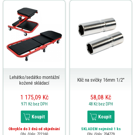
Lehátko/sedátko montážní
Klíč na svíčky 16mm 1/2"
kožené skládací
1 175,09 Kč
58,08 Kč
971 Kč
bez DPH
48 Kč
bez DPH
Koupit
Koupit
Obvykle do 3 dnů od objednání
SKLADEM
nejméně 1 ks
Obj. číslo: 722160
Obj. číslo: 704779