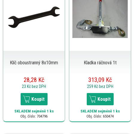
Klíč oboustranný 8x10mm
Kladka ráčnová 1t
28,28 Kč
313,09 Kč
23 Kč
bez DPH
259 Kč
bez DPH
Koupit
Koupit
SKLADEM
nejméně 1 ks
SKLADEM
nejméně 1 ks
Obj. číslo: 704796
Obj. číslo: 650474