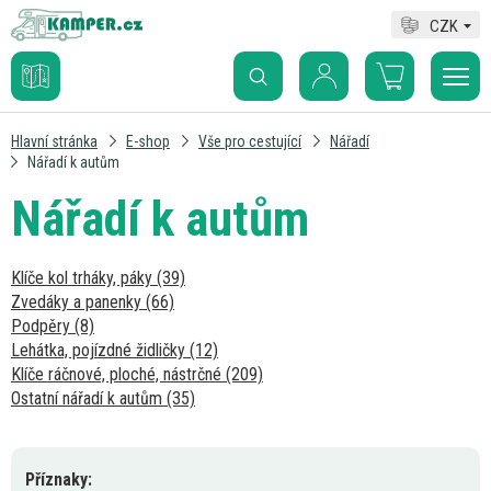
CZK
Hlavní stránka
E-shop
Vše pro cestující
Nářadí
Nářadí k autům
Nářadí k autům
Klíče kol trháky, páky (39)
Zvedáky a panenky (66)
Podpěry (8)
Lehátka, pojízdné židličky (12)
Klíče ráčnové, ploché, nástrčné (209)
Ostatní nářadí k autům (35)
Příznaky: