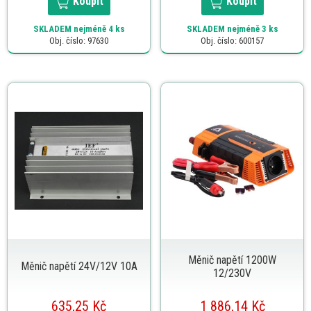
Koupit
Koupit
SKLADEM
nejméně 4 ks
SKLADEM
nejméně 3 ks
Obj. číslo: 97630
Obj. číslo: 600157
Měnič napětí 1200W
Měnič napětí 24V/12V 10A
12/230V
635,25 Kč
1 886,14 Kč