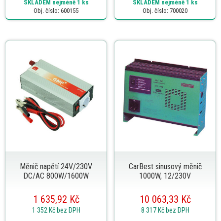
SKLADEM
nejméně 1 ks
SKLADEM
nejméně 1 ks
Obj. číslo: 600155
Obj. číslo: 700020
Měnič napětí 24V/230V
CarBest sinusový měnič
DC/AC 800W/1600W
1000W, 12/230V
1 635,92 Kč
10 063,33 Kč
1 352 Kč
bez DPH
8 317 Kč
bez DPH