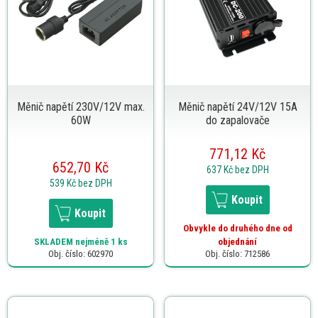
Měnič napětí 230V/12V max.
Měnič napětí 24V/12V 15A
60W
do zapalovače
771,12 Kč
652,70 Kč
637 Kč
bez DPH
539 Kč
bez DPH
Koupit
Koupit
Obvykle do druhého dne od
SKLADEM
nejméně 1 ks
objednání
Obj. číslo: 602970
Obj. číslo: 712586