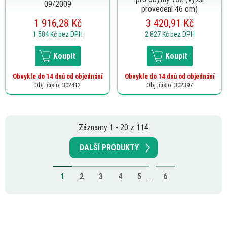
09/2009
provedení 46 cm)
1 916,28 Kč
3 420,91 Kč
1 584 Kč
bez DPH
2 827 Kč
bez DPH
Koupit
Koupit
Obvykle do 14 dnů od objednání
Obvykle do 14 dnů od objednání
Obj. číslo: 302412
Obj. číslo: 302397
Záznamy 1 - 20 z 114
DALŠÍ PRODUKTY
1
2
3
4
5
...
6