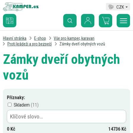
CZK
Hlavní stránka
E-shop
Vše pro kamper, karavan
Proti krádeži a pro bezpečí
Zámky dveří obytných vozů
Zámky dveří obytných
vozů
Příznaky:
Skladem
0
Kč
14736
Kč