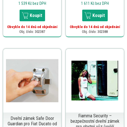
1 539 Kč
bez DPH
1 611 Kč
bez DPH
Koupit
Koupit
Obvykle do 14 dnů od objednání
Obvykle do 14 dnů od objednání
Obj. číslo: 302387
Obj. číslo: 302388
Fiamma Security –
Dveřní zámek Safe Door
bezpečnostní dveřní zámek
Guardian pro Fiat Ducato od
pro obytný vůz (vyšší