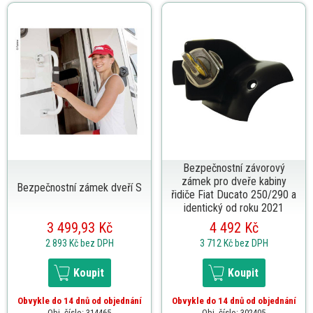
Bezpečnostní závorový
zámek pro dveře kabiny
Bezpečnostní zámek dveří S
řidiče Fiat Ducato 250/290 a
identický od roku 2021
3 499,93 Kč
4 492 Kč
2 893 Kč
bez DPH
3 712 Kč
bez DPH
Koupit
Koupit
Obvykle do 14 dnů od objednání
Obvykle do 14 dnů od objednání
Obj. číslo: 314465
Obj. číslo: 302405