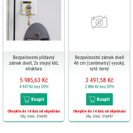
Bezpečnostní přídavný
Bezpečnostní zámek dveří
zámek dveří, 2x stejný klíč,
46 cm (centimetry) vysoký,
struktura
sytě černý
5 985,63 Kč
3 491,58 Kč
4 947 Kč
bez DPH
2 886 Kč
bez DPH
Koupit
Koupit
Obvykle do 14 dnů od objednání
Obvykle do 14 dnů od objednání
Obj. číslo: 316395
Obj. číslo: 316397