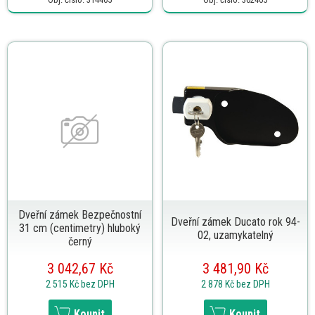
Dveřní zámek Bezpečnostní
Dveřní zámek Ducato rok 94-
31 cm (centimetry) hluboký
02, uzamykatelný
černý
3 042,67 Kč
3 481,90 Kč
2 515 Kč
bez DPH
2 878 Kč
bez DPH
Koupit
Koupit