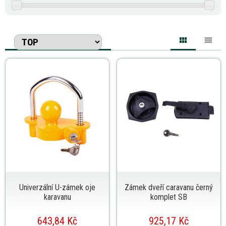
Univerzální U-zámek oje
Zámek dveří caravanu černý
karavanu
komplet SB
643,84 Kč
925,17 Kč