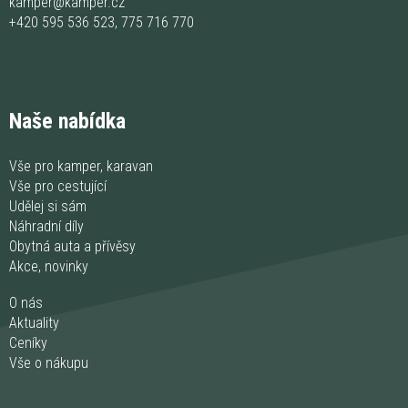
kamper@kamper.cz
+420 595 536 523
,
775 716 770
Naše nabídka
Vše pro kamper, karavan
Vše pro cestující
Udělej si sám
Náhradní díly
Obytná auta a přívěsy
Akce, novinky
O nás
Aktuality
Ceníky
Vše o nákupu