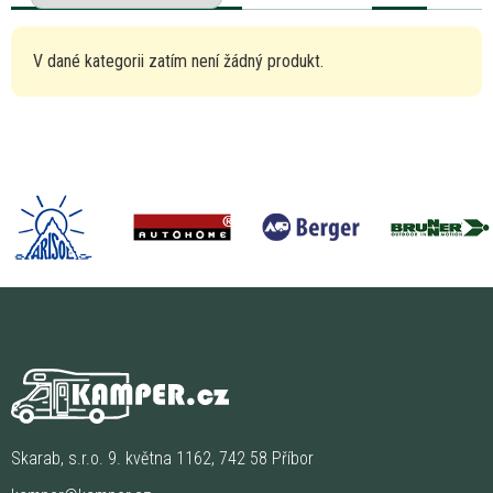
V dané kategorii zatím není žádný produkt.
Skarab, s.r.o. 9. května 1162, 742 58 Příbor