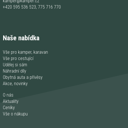
kamper@kamper.cz
+420 595 536 523
,
775 716 770
Naše nabídka
Vše pro kamper, karavan
Vše pro cestující
Udělej si sám
Náhradní díly
Obytná auta a přívěsy
Akce, novinky
O nás
Aktuality
Ceníky
Vše o nákupu