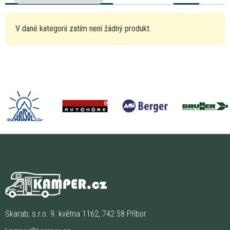
V dané kategorii zatím není žádný produkt.
Skarab, s.r.o. 9. května 1162, 742 58 Příbor