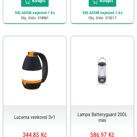
Koupit
Koupit
SKLADEM
nejméně 1 ks
SKLADEM
nejméně 1 ks
Obj. číslo: 318961
Obj. číslo: 319217
Lampa Batteryguard 200L
Lucerna venkovní 3v1
mini
344,85 Kč
586,97 Kč