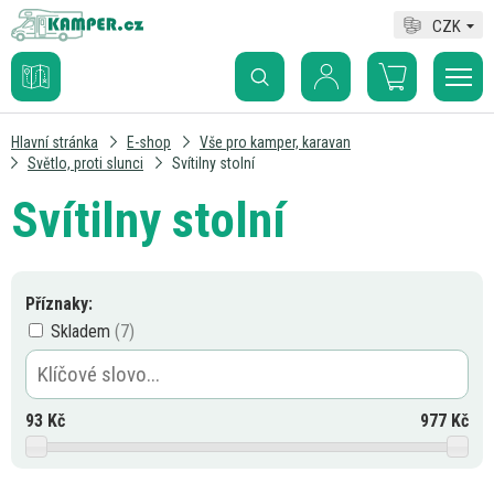
CZK
Hlavní stránka
E-shop
Vše pro kamper, karavan
Světlo, proti slunci
Svítilny stolní
Svítilny stolní
Příznaky:
Skladem
93
Kč
977
Kč