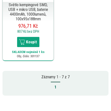
Světlo kempingové SMD,
USB + mikro USB, baterie
4400mAh, 1000lumenů,
100x95x188mm
976,71 Kč
807 Kč
bez DPH
Koupit
SKLADEM
nejméně 1 ks
Obj. číslo: 301137
Záznamy 1 - 7 z 7
1