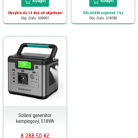
Koupit
Koupit
Obvykle do 14 dnů od objednání
SKLADEM
nejméně 1 ks
Obj. číslo: 309997
Obj. číslo: 318783
Solární generátor
kempingový, 518Wh
8 288,50 Kč