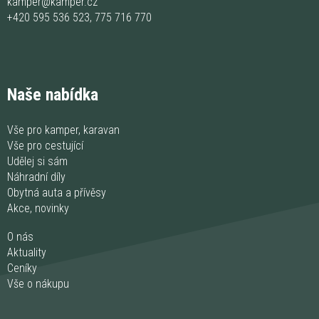
kamper@kamper.cz
+420 595 536 523
,
775 716 770
Naše nabídka
Vše pro kamper, karavan
Vše pro cestující
Udělej si sám
Náhradní díly
Obytná auta a přívěsy
Akce, novinky
O nás
Aktuality
Ceníky
Vše o nákupu