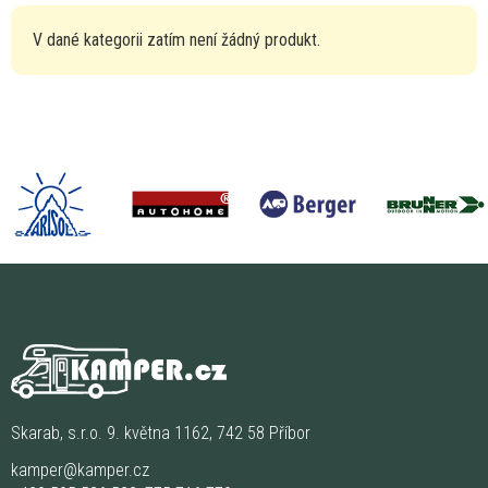
V dané kategorii zatím není žádný produkt.
Skarab, s.r.o. 9. května 1162, 742 58 Příbor
kamper@kamper.cz