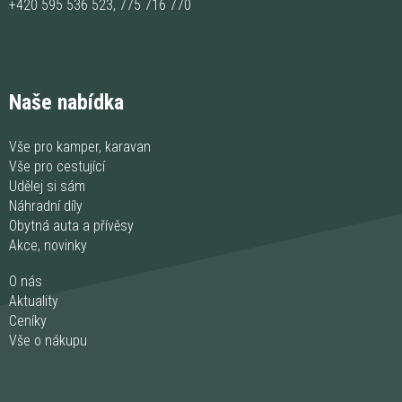
+420 595 536 523
,
775 716 770
Naše nabídka
Vše pro kamper, karavan
Vše pro cestující
Udělej si sám
Náhradní díly
Obytná auta a přívěsy
Akce, novinky
O nás
Aktuality
Ceníky
Vše o nákupu