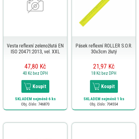
Vesta reflexní zelenožlutá EN
Pásek reflexní ROLLER S.O.R.
ISO 20471:2013, vel. XXL
30x3cm žlutý
47,80 Kč
21,97 Kč
40 Kč
bez DPH
18 Kč
bez DPH
Koupit
Koupit
SKLADEM
nejméně 6 ks
SKLADEM
nejméně 1 ks
Obj. číslo: 746870
Obj. číslo: 704554