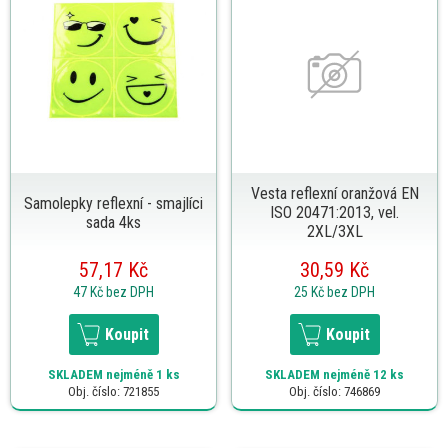
Vesta reflexní oranžová EN
Samolepky reflexní - smajlíci
ISO 20471:2013, vel.
sada 4ks
2XL/3XL
57,17 Kč
30,59 Kč
47 Kč
bez DPH
25 Kč
bez DPH
Koupit
Koupit
SKLADEM
nejméně 1 ks
SKLADEM
nejméně 12 ks
Obj. číslo: 721855
Obj. číslo: 746869