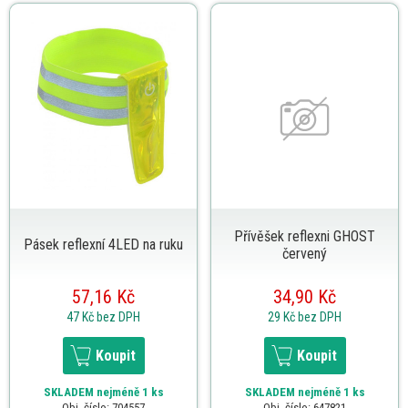
Přívěšek reflexni GHOST
Pásek reflexní 4LED na ruku
červený
57,16 Kč
34,90 Kč
47 Kč
bez DPH
29 Kč
bez DPH
Koupit
Koupit
SKLADEM
nejméně 1 ks
SKLADEM
nejméně 1 ks
Obj. číslo: 704557
Obj. číslo: 647821