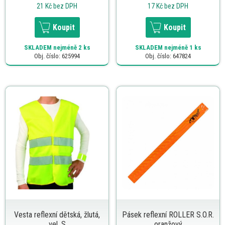
21 Kč
bez DPH
17 Kč
bez DPH
Koupit
Koupit
SKLADEM
nejméně 2 ks
SKLADEM
nejméně 1 ks
Obj. číslo: 625994
Obj. číslo: 647824
Vesta reflexní dětská, žlutá,
Pásek reflexní ROLLER S.O.R.
vel. S
oranžový