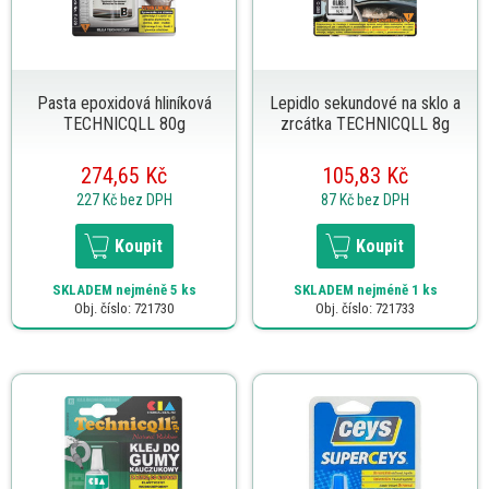
Pasta epoxidová hliníková
Lepidlo sekundové na sklo a
TECHNICQLL 80g
zrcátka TECHNICQLL 8g
274,65 Kč
105,83 Kč
227 Kč
bez DPH
87 Kč
bez DPH
Koupit
Koupit
SKLADEM
nejméně 5 ks
SKLADEM
nejméně 1 ks
Obj. číslo: 721730
Obj. číslo: 721733