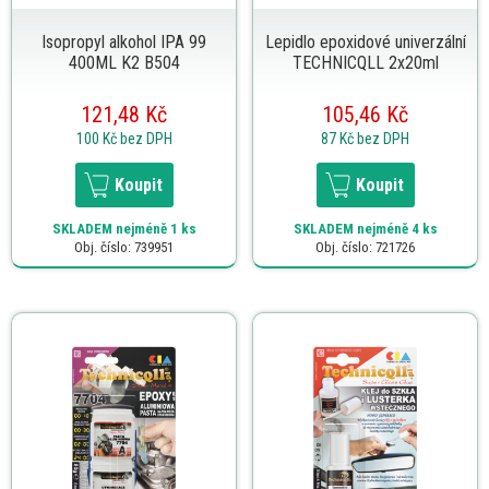
Isopropyl alkohol IPA 99
Lepidlo epoxidové univerzální
400ML K2 B504
TECHNICQLL 2x20ml
121,48 Kč
105,46 Kč
100 Kč
bez DPH
87 Kč
bez DPH
Koupit
Koupit
SKLADEM
nejméně 1 ks
SKLADEM
nejméně 4 ks
Obj. číslo: 739951
Obj. číslo: 721726