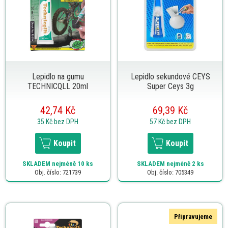
Lepidlo na gumu
Lepidlo sekundové CEYS
TECHNICQLL 20ml
Super Ceys 3g
42,74 Kč
69,39 Kč
35 Kč
bez DPH
57 Kč
bez DPH
Koupit
Koupit
SKLADEM
nejméně 10 ks
SKLADEM
nejméně 2 ks
Obj. číslo: 721739
Obj. číslo: 705349
Připravujeme