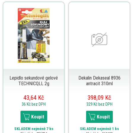
Lepidlo sekundové gelové
Dekalin Dekaseal 8936
TECHNICQLL 2g
antracit 310ml
43,64 Kč
398,09 Kč
36 Kč
bez DPH
329 Kč
bez DPH
Koupit
Koupit
SKLADEM
nejméně 7 ks
SKLADEM
nejméně 1 ks