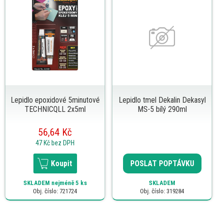
Lepidlo epoxidové 5minutové
Lepidlo tmel Dekalin Dekasyl
TECHNICQLL 2x5ml
MS-5 bílý 290ml
56,64 Kč
47 Kč
bez DPH
Koupit
POSLAT POPTÁVKU
SKLADEM
nejméně 5 ks
SKLADEM
Obj. číslo: 721724
Obj. číslo: 319284