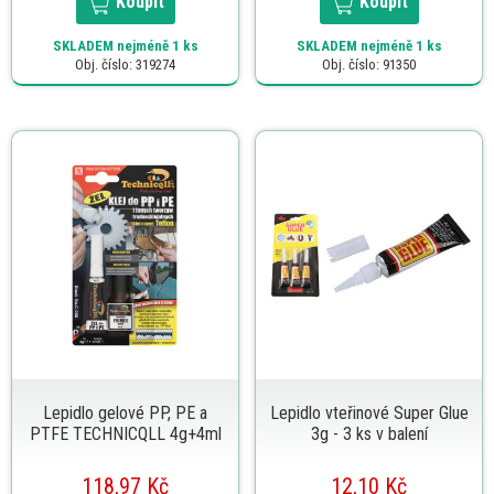
Koupit
Koupit
SKLADEM
nejméně 1 ks
SKLADEM
nejméně 1 ks
Obj. číslo: 319274
Obj. číslo: 91350
Lepidlo gelové PP, PE a
Lepidlo vteřinové Super Glue
PTFE TECHNICQLL 4g+4ml
3g - 3 ks v balení
118,97 Kč
12,10 Kč