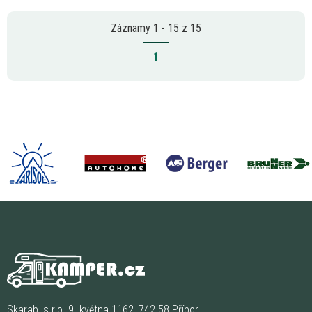
Záznamy 1 - 15 z 15
1
Skarab, s.r.o. 9. května 1162, 742 58 Příbor