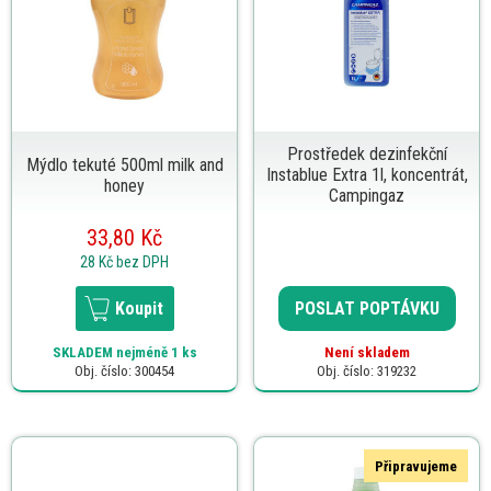
Prostředek dezinfekční
Mýdlo tekuté 500ml milk and
Instablue Extra 1l, koncentrát,
honey
Campingaz
33,80 Kč
28 Kč
bez DPH
Koupit
POSLAT POPTÁVKU
SKLADEM
nejméně 1 ks
Není skladem
Obj. číslo: 300454
Obj. číslo: 319232
Připravujeme