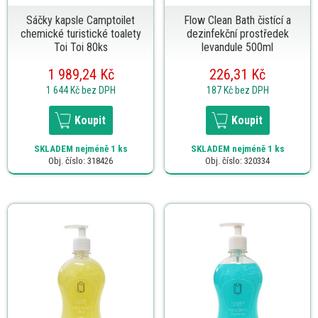
Sáčky kapsle Camptoilet
Flow Clean Bath čistící a
chemické turistické toalety
dezinfekční prostředek
Toi Toi 80ks
levandule 500ml
1 989,24 Kč
226,31 Kč
1 644 Kč
bez DPH
187 Kč
bez DPH
Koupit
Koupit
SKLADEM
nejméně 1 ks
SKLADEM
nejméně 1 ks
Obj. číslo: 318426
Obj. číslo: 320334