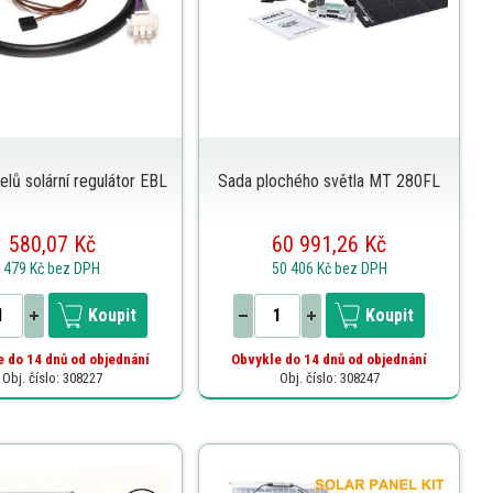
lů solární regulátor EBL
Sada plochého světla MT 280FL
580,07 Kč
60 991,26 Kč
479 Kč
bez DPH
50 406 Kč
bez DPH
Koupit
Koupit
 do 14 dnů od objednání
Obvykle do 14 dnů od objednání
Obj. číslo: 308227
Obj. číslo: 308247