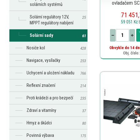
ovladačem S
solárních systémů
71 451,
Solární regulátory 12V,
25
59 051 Kč
MPPT regulátory nabíjení
Solární sady
61
Nosiče kol
Obvykle do 14 dn
428
Obj. číslo
Navigace, vysílačky
253
Uchycení a uložení nákladu
766
Reflexní značení
214
Proti krádeži a pro bezpečí
235
Zdraví a vitamíny
37
Hmyz a škůdci
80
Povinná výbava
175