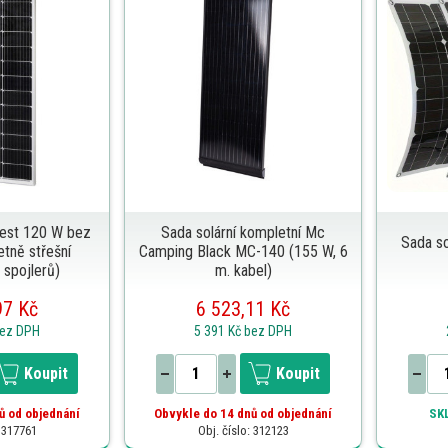
best 120 W bez
Sada solární kompletní Mc
Sada so
etně střešní
Camping Black MC-140 (155 W, 6
 spojlerů)
m. kabel)
97 Kč
6 523,11 Kč
ez DPH
5 391 Kč
bez DPH
Koupit
Koupit
ů od objednání
Obvykle do 14 dnů od objednání
SK
: 317761
Obj. číslo: 312123