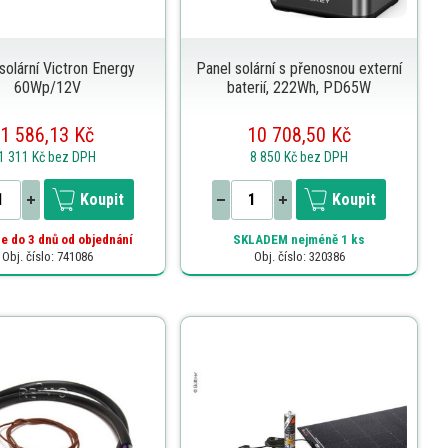
solární Victron Energy
Panel solární s přenosnou externí
60Wp/12V
baterií, 222Wh, PD65W
1 586,13 Kč
10 708,50 Kč
1 311 Kč
bez DPH
8 850 Kč
bez DPH
Koupit
Koupit
e do 3 dnů od objednání
SKLADEM
nejméně 1 ks
Obj. číslo: 741086
Obj. číslo: 320386