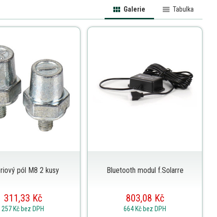
Galerie
Tabulka
riový pól M8 2 kusy
Bluetooth modul f.Solarre
311,33 Kč
803,08 Kč
257 Kč
bez DPH
664 Kč
bez DPH