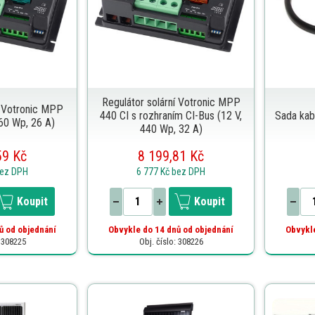
Regulátor solární Votronic MPP
í Votronic MPP
440 CI s rozhraním CI-Bus (12 V,
Sada kabe
360 Wp, 26 A)
440 Wp, 32 A)
59 Kč
8 199,81 Kč
ez DPH
6 777 Kč
bez DPH
Koupit
Koupit
ů od objednání
Obvykle do 14 dnů od objednání
Obvykle
: 308225
Obj. číslo: 308226