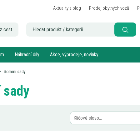
Aktuality a blog
Prodej obytných vozů
P
z cest
sám
Náhradní díly
Akce, výprodeje, novinky
Solární sady
í sady