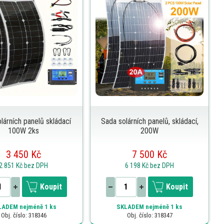
lárních panelů skládací
Sada solárních panelů, skládací,
100W 2ks
200W
3 450 Kč
7 500 Kč
2 851 Kč
bez DPH
6 198 Kč
bez DPH
Koupit
Koupit
LADEM
nejméně 1 ks
SKLADEM
nejméně 1 ks
Obj. číslo: 318346
Obj. číslo: 318347