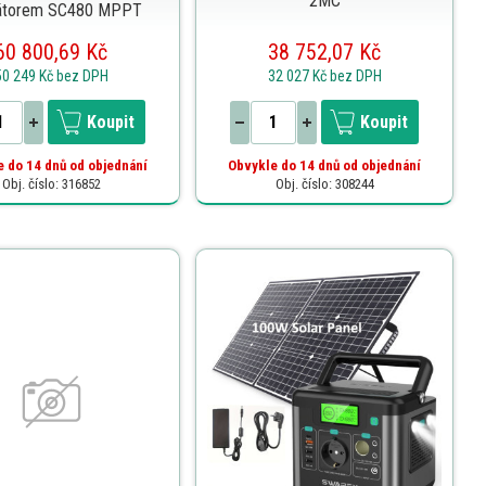
2MC
látorem SC480 MPPT
60 800,69 Kč
38 752,07 Kč
50 249 Kč
bez DPH
32 027 Kč
bez DPH
Koupit
Koupit
 do 14 dnů od objednání
Obvykle do 14 dnů od objednání
Obj. číslo: 316852
Obj. číslo: 308244