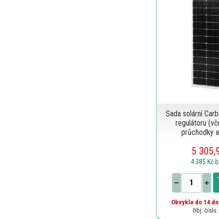
Sada solární Car
regulátoru (vč
průchodky a
5 305,
4 385 Kč
b
Obvykle do 14 dn
Obj. číslo