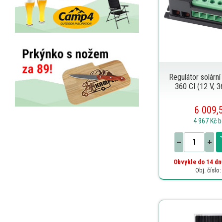
Regulátor solárn
360 CI (12 V, 
6 009,
4 967 Kč
b
Obvykle do 14 dn
Obj. číslo