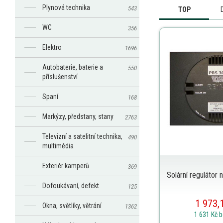
Plynová technika
543
TOP
WC
356
Elektro
1696
Autobaterie, baterie a
550
příslušenství
Spaní
168
Markýzy, předstany, stany
2763
Televizní a satelitní technika,
490
multimédia
Exteriér kamperů
369
Solární regulátor
Dofoukávaní, defekt
125
1 973,
Okna, světlíky, větrání
1362
1 631 Kč
b