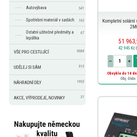
Autovýbava
541
Spotřební materiál v sadách
163
Kompletní solárn
2M
Ostatní užitečné předměty a
67
lepšítka
51 963,
42 945 Kč
9084
VŠE PRO CESTUJÍCÍ
913
UDĚLEJ SI SÁM
Obvykle do 14 dn
Obj. číslo
1953
NÁHRADNÍ DÍLY
31
AKCE, VÝPRODEJE, NOVINKY