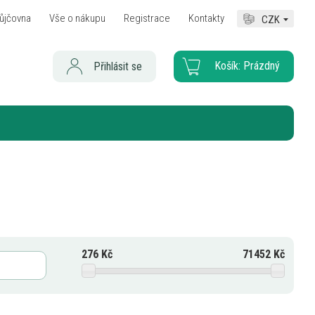
ůjčovna
Vše o nákupu
Registrace
Kontakty
CZK
Košík:
Prázdný
Přihlásit se
276
Kč
71452
Kč