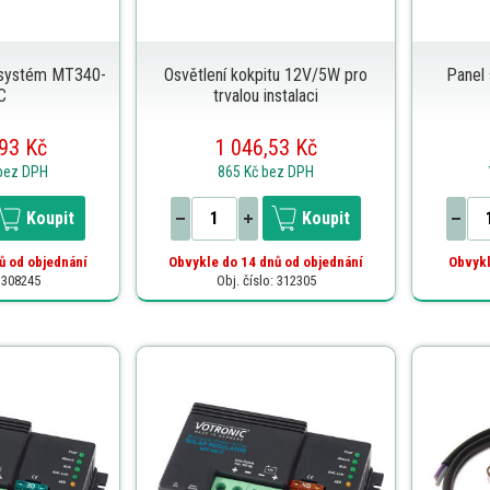
í systém MT340-
Osvětlení kokpitu 12V/5W pro
Panel 
C
trvalou instalaci
93 Kč
1 046,53 Kč
bez DPH
865 Kč
bez DPH
Koupit
Koupit
ů od objednání
Obvykle do 14 dnů od objednání
Obvykl
: 308245
Obj. číslo: 312305