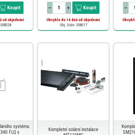
Koupit
Koupit
ů od objednání
Obvykle do 14 dnů od objednání
Obvykle
: 308228
Obj. číslo: 308217
lárního systému
Komple
Kompletní solární instalace
T340 FLQ s
SM210