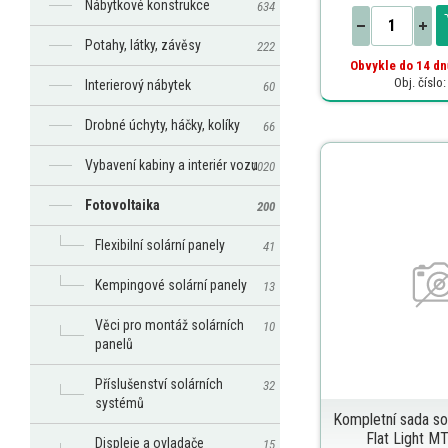
Nábytkové konstrukce
634
Potahy, látky, závěsy
222
Obvykle do 14 dn
Obj. číslo
Interierový nábytek
60
Drobné úchyty, háčky, kolíky
66
Vybavení kabiny a interiér vozu
1020
Fotovoltaika
200
Flexibilní solární panely
41
Kempingové solární panely
13
Věci pro montáž solárních
10
panelů
Příslušenství solárních
32
systémů
Kompletní sada so
Flat Light M
Displeje a ovladače
15