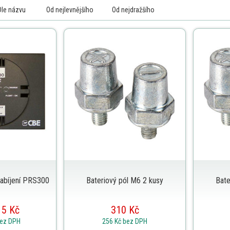
Dle názvu
Od nejlevnějšího
Od nejdražšího
 nabíjení PRS300
Bateriový pól M6 2 kusy
Bate
15 Kč
310 Kč
ez DPH
256 Kč
bez DPH