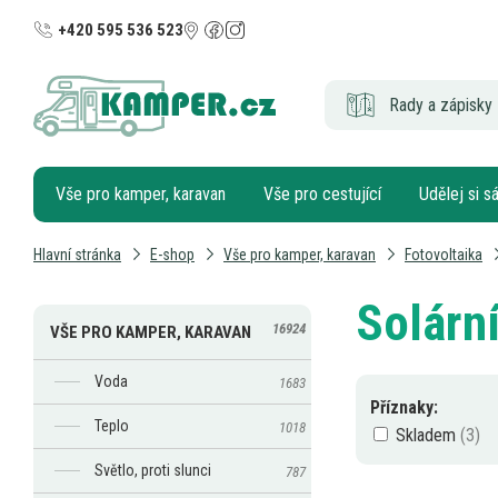
+420 595 536 523
Rady a zápisky 
Vše pro kamper, karavan
Vše pro cestující
Udělej si 
Hlavní stránka
E-shop
Vše pro kamper, karavan
Fotovoltaika
Solárn
16924
VŠE PRO KAMPER, KARAVAN
Voda
1683
Příznaky:
Teplo
1018
Skladem
Světlo, proti slunci
787