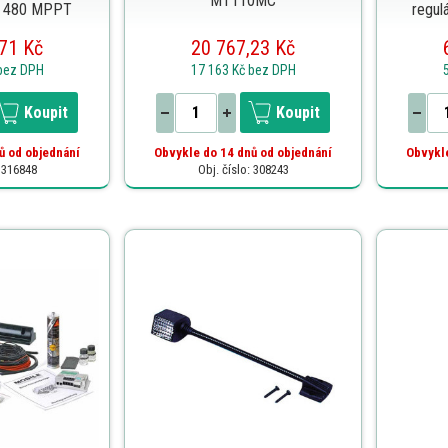
MT110MC
C 480 MPPT
regu
71 Kč
20 767,23 Kč
bez DPH
17 163 Kč
bez DPH
Koupit
Koupit
ů od objednání
Obvykle do 14 dnů od objednání
Obvykle
: 316848
Obj. číslo: 308243