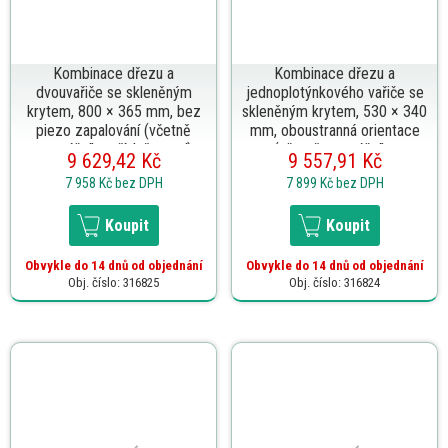
Kombinace dřezu a
Kombinace dřezu a
dvouvařiče se skleněným
jednoplotýnkového vařiče se
krytem, 800 × 365 mm, bez
skleněným krytem, 530 × 340
piezo zapalování (včetně
mm, oboustranná orientace
montážního příslušenství)
(včetně montážního
9 629,42 Kč
9 557,91 Kč
příslušenství a odtokové
7 958 Kč
bez DPH
7 899 Kč
bez DPH
armatury)
Koupit
Koupit
Obvykle do 14 dnů od objednání
Obvykle do 14 dnů od objednání
Obj. číslo: 316825
Obj. číslo: 316824