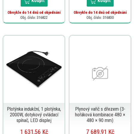
Koupit
Koupit
Obvykle do 14 dnů od objednání
Obvykle do 14 dnů od objednání
Obj. číslo: 316822
Obj. číslo: 316830
Plotýnka indukční, 1 plotýnka,
Plynový vařič s dřezem (3-
2000W, dotykový ovládací
hořáková kombinace 480 ×
spínač, LED displej
480 × 90 mm)
1 631,56 Kč
7 689,91 Kč