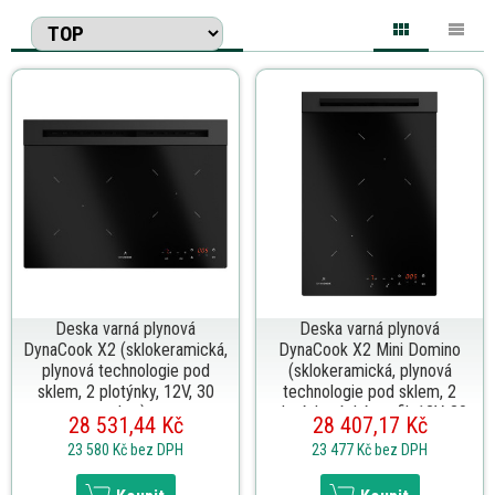
Deska varná plynová
Deska varná plynová
DynaCook X2 (sklokeramická,
DynaCook X2 Mini Domino
plynová technologie pod
(sklokeramická, plynová
sklem, 2 plotýnky, 12V, 30
technologie pod sklem, 2
mbar)
plotýnky, úzký profil, 12V, 30
28 531,44 Kč
28 407,17 Kč
mbar)
23 580 Kč
bez DPH
23 477 Kč
bez DPH