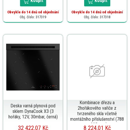
Koupit
Koupit
Obvykle do 14 dnů od objednání
Obvykle do 14 dnů od objednání
Obj. číslo: 317319
Obj. číslo: 317318
Kombinace dřezu a
Deska varná plynová pod
2hořákového vařiče z
sklem DynaCook X3 (3
tvrzeného skla včetně
hořáky, 12V, 30mbar, černá)
montážního příslušenství (788
× 335 mm)
32 422,07 Kč
8 224,01 Kč