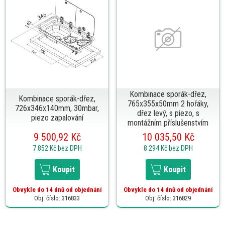
Kombinace sporák-dřez,
Kombinace sporák-dřez,
765x355x50mm 2 hořáky,
726x346x140mm, 30mbar,
dřez levý, s piezo, s
piezo zapalování
montážním příslušenstvím
9 500,92 Kč
10 035,50 Kč
7 852 Kč
bez DPH
8 294 Kč
bez DPH
Koupit
Koupit
Obvykle do 14 dnů od objednání
Obvykle do 14 dnů od objednání
Obj. číslo: 316833
Obj. číslo: 316829