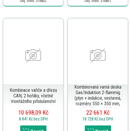
Obj. číslo: 316832
Obj. číslo: 316831
Kombinovaná varná deska
Kombinace vařiče a dřezu
Gas/Induktion 2-flammig
CAN, 2 hořáky, včetně
(plyn + indukce, vestavná,
montážního příslušenství
rozměry 550 × 350 mm,
včetně montážního
10 698,09 Kč
22 661 Kč
příslušenství)
8 841 Kč
bez DPH
18 728 Kč
bez DPH