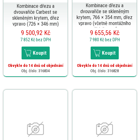
Kombinace dřezu a
Kombinace dřezu a
dvouvařiče se skleněným
dvouvařiče Carbest se
krytem, 766 × 354 mm, dřez
skleněným krytem, dřez
vpravo (včetně montážního
vpravo (726 × 346 mm)
příslušenství)
9 500,92 Kč
9 655,56 Kč
7 852 Kč
bez DPH
7 980 Kč
bez DPH
Koupit
Koupit
Obvykle do 14 dnů od objednání
Obvykle do 14 dnů od objednání
Obj. číslo: 316834
Obj. číslo: 316828