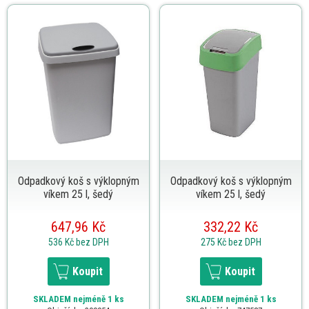
Odpadkový koš s výklopným
Odpadkový koš s výklopným
víkem 25 l, šedý
víkem 25 l, šedý
647,96 Kč
332,22 Kč
536 Kč
bez DPH
275 Kč
bez DPH
Koupit
Koupit
SKLADEM
nejméně 1 ks
SKLADEM
nejméně 1 ks