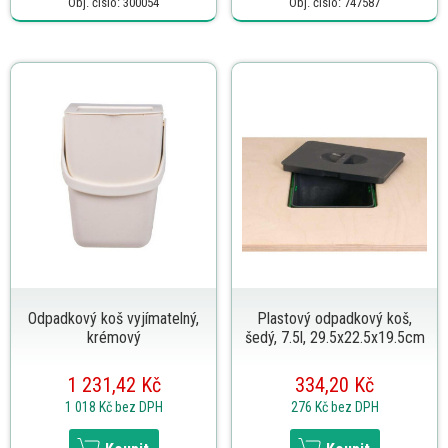
Obj. číslo: 300054
Obj. číslo: 747587
Odpadkový koš vyjímatelný,
Plastový odpadkový koš,
krémový
šedý, 7.5l, 29.5x22.5x19.5cm
1 231,42 Kč
334,20 Kč
1 018 Kč
bez DPH
276 Kč
bez DPH