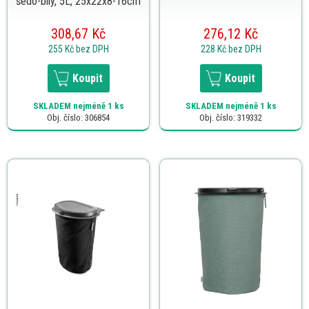
šedo-bílý, 5L, 25x22x8-16cm
308,67 Kč
276,12 Kč
255 Kč
bez DPH
228 Kč
bez DPH
Koupit
Koupit
SKLADEM
nejméně 1 ks
SKLADEM
nejméně 1 ks
Obj. číslo: 306854
Obj. číslo: 319332