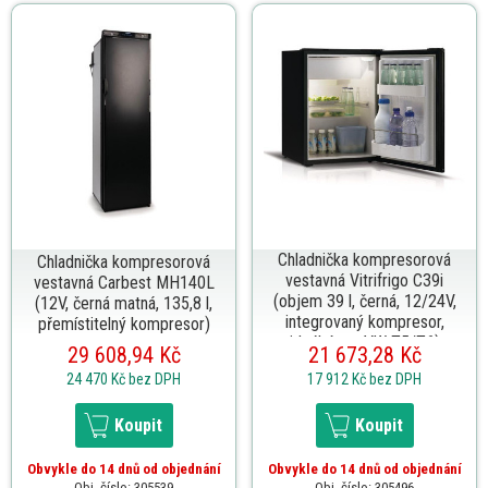
Chladnička kompresorová
Chladnička kompresorová
vestavná Vitrifrigo C39i
vestavná Carbest MH140L
(objem 39 l, černá, 12/24V,
(12V, černá matná, 135,8 l,
integrovaný kompresor,
přemístitelný kompresor)
ideální pro VW T5/T6)
29 608,94 Kč
21 673,28 Kč
24 470 Kč
bez DPH
17 912 Kč
bez DPH
Koupit
Koupit
Obvykle do 14 dnů od objednání
Obvykle do 14 dnů od objednání
Obj. číslo: 305539
Obj. číslo: 305496