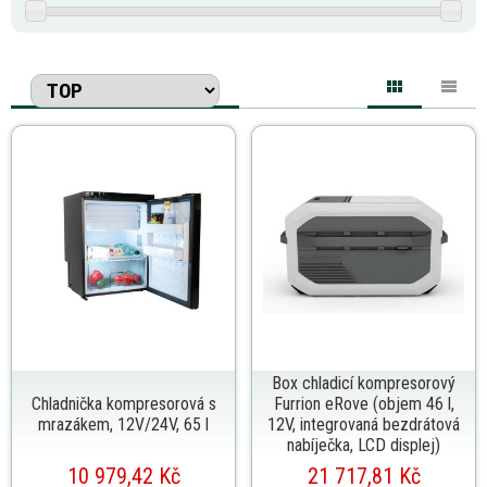
Box chladicí kompresorový
Chladnička kompresorová s
Furrion eRove (objem 46 l,
mrazákem, 12V/24V, 65 l
12V, integrovaná bezdrátová
nabíječka, LCD displej)
10 979,42 Kč
21 717,81 Kč