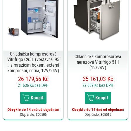
Chladnička kompresorová
Chladnička kompresorová
Vitrifrigo C95L (vestavná, 95
nerezová Vitrifrigo 51 l
l, s mrazicím boxem, externí
(12/24V)
kompresor, černá, 12V/24V)
26 179,56 Kč
35 161,03 Kč
21 636 Kč
bez DPH
29 059 Kč
bez DPH
Koupit
Koupit
Obvykle do 14 dnů od objednání
Obvykle do 14 dnů od objednání
Obj. číslo: 305506
Obj. číslo: 305516