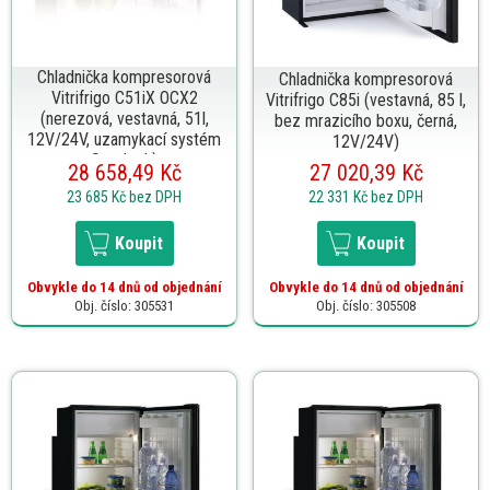
Chladnička kompresorová
Chladnička kompresorová
Vitrifrigo C51iX OCX2
Vitrifrigo C85i (vestavná, 85 l,
(nerezová, vestavná, 51l,
bez mrazicího boxu, černá,
12V/24V, uzamykací systém
12V/24V)
Steelock)
28 658,49 Kč
27 020,39 Kč
23 685 Kč
bez DPH
22 331 Kč
bez DPH
Koupit
Koupit
Obvykle do 14 dnů od objednání
Obvykle do 14 dnů od objednání
Obj. číslo: 305531
Obj. číslo: 305508