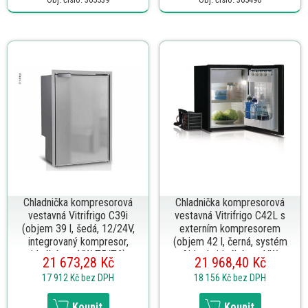
Chladnička kompresorová
Chladnička kompresorová
vestavná Vitrifrigo C39i
vestavná Vitrifrigo C42L s
(objem 39 l, šedá, 12/24V,
externím kompresorem
integrovaný kompresor,
(objem 42 l, černá, systém
ideální pro VW T5/T6)
Airlock, ideální pro VW
21 673,28 Kč
21 968,40 Kč
T5/T6)
17 912 Kč
bez DPH
18 156 Kč
bez DPH
Koupit
Koupit