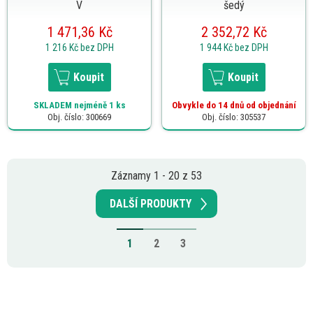
V
šedý
1 471,36 Kč
2 352,72 Kč
1 216 Kč
bez DPH
1 944 Kč
bez DPH
Koupit
Koupit
SKLADEM
nejméně 1 ks
Obvykle do 14 dnů od objednání
Obj. číslo: 300669
Obj. číslo: 305537
Záznamy 1 - 20 z 53
DALŠÍ PRODUKTY
1
2
3