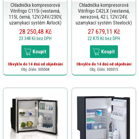
Chladnička kompresorová
Chladnička kompresorová
Vitrifrigo C115i (vestavná,
Vitrifrigo C42LX (vestavná,
115l, černá, 12V/24V/230V,
nerezová, 42 l, 12V/24V,
uzamykací systém Airlock)
uzamykací systém Steelock)
28 250,48 Kč
27 679,11 Kč
23 348 Kč
bez DPH
22 875 Kč
bez DPH
Koupit
Koupit
Obvykle do 14 dnů od objednání
Obvykle do 14 dnů od objednání
Obj. číslo: 305504
Obj. číslo: 305515