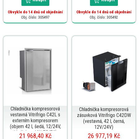
Obvykle do 14 dnů od objednání
Obvykle do 14 dnů od objednání
Obj. číslo: 305497
Obj. číslo: 305492
Chladnička kompresorová
Chladnička kompresorová
vestavná Vitrifrigo C42L s
zásuvková Vitrifrigo C42DW
externím kompresorem
(vestavná, 42 l, černá,
(objem 42 l, šedá, 12/24V,
12V/24V)
ideální pro VW T5/T6)
21 968,40 Kč
26 977,19 Kč