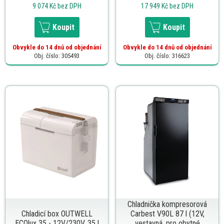
9 074 Kč
bez DPH
17 949 Kč
bez DPH
Koupit
Koupit
Obvykle do 14 dnů od objednání
Obvykle do 14 dnů od objednání
Obj. číslo: 305493
Obj. číslo: 316623
Chladnička kompresorová
Chladicí box OUTWELL
Carbest V90L 87 l (12V,
ECOlux 35 - 12V/230V, 35 l
vestavná, pro obytné