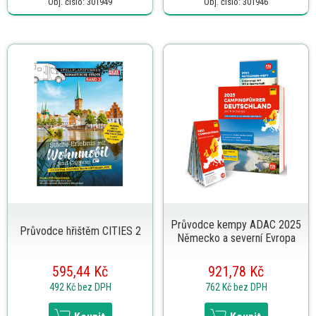
Obj. číslo: 301949
Obj. číslo: 301946
Průvodce kempy ADAC 2025
Průvodce hřištěm CITIES 2
Německo a severní Evropa
595,44 Kč
921,78 Kč
492 Kč
bez DPH
762 Kč
bez DPH