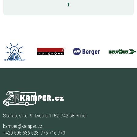
1
Skarab, s.r.o. 9. května 1162, 742 58 Příbor
kamper@kamper.cz
+420 595 536 523
,
775 716 770