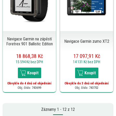
Navigace Garmin na zápěstí
Navigace Garmin zumo XT2
Foretrex 901 Ballistic Edition
18 868,38 Kč
17 097,91 Kč
15 594 Kč
bez DPH
14 131 Kč
bez DPH
Koupit
Koupit
Obvykle do 4 dnů od objednání
Obvykle do 3 dnů od objednání
Obj. číslo: 743699
Obj. číslo: 743702
Záznamy 1 - 12 z 12