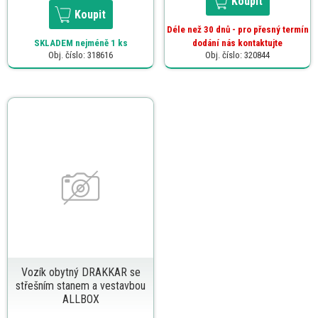
Koupit
Koupit
Déle než 30 dnů - pro přesný termín
SKLADEM
nejméně 1 ks
dodání nás kontaktujte
Obj. číslo: 318616
Obj. číslo: 320844
Vozík obytný DRAKKAR se
střešním stanem a vestavbou
ALLBOX