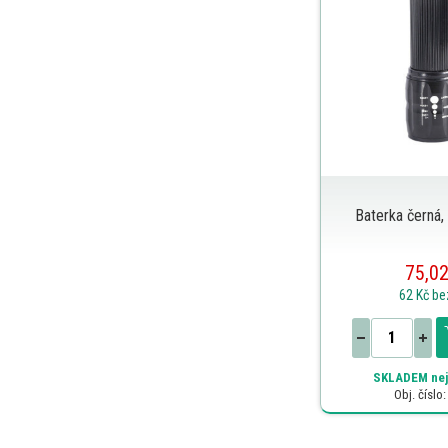
Baterka černá
75,02
62 Kč
be
SKLADEM
nej
Obj. číslo