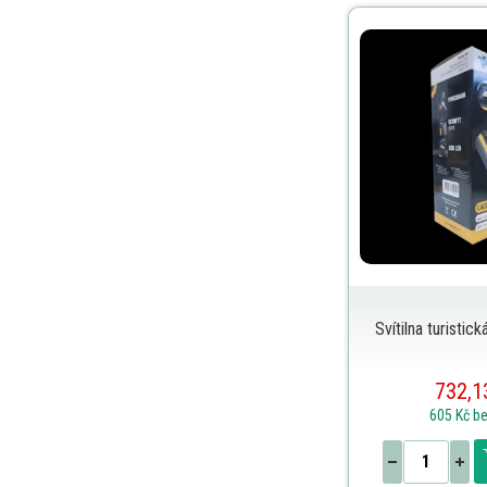
Svítilna turisti
732,1
605 Kč
b