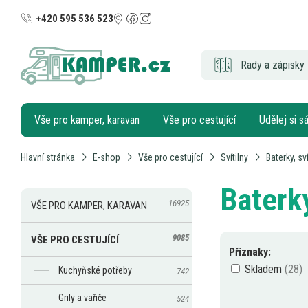
+420 595 536 523
Rady a zápisky 
Vše pro kamper, karavan
Vše pro cestující
Udělej si 
Hlavní stránka
E-shop
Vše pro cestující
Svítilny
Baterky, sv
Baterky
16925
VŠE PRO KAMPER, KARAVAN
9085
VŠE PRO CESTUJÍCÍ
Příznaky:
Skladem
Kuchyňské potřeby
742
Grily a vařiče
524