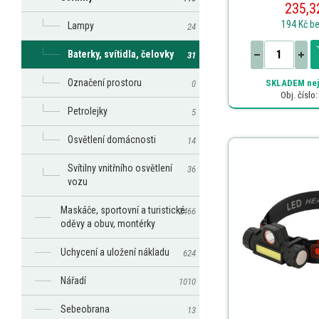
235,3
194 Kč
b
Lampy
24
Baterky, svítidla, čelovky
31
Označení prostoru
SKLADEM
nej
0
Obj. číslo
Petrolejky
5
Osvětlení domácnosti
14
Svítilny vnitřního osvětlení
36
vozu
Maskáče, sportovní a turistické
2466
oděvy a obuv, montérky
Uchycení a uložení nákladu
624
Nářadí
1010
Sebeobrana
13