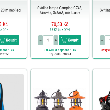
Svítilna lampa Camping C748,
 120lm nabíjecí
Svítil
žárovka, 3xAAA, mix barev
5 Kč
70,53 Kč
ez DPH
58 Kč
bez DPH
Koupit
Koupit
méně 1 ks
SKLADEM
nejméně 1 ks
Obvykl
: V02656
Obj. číslo: 740024