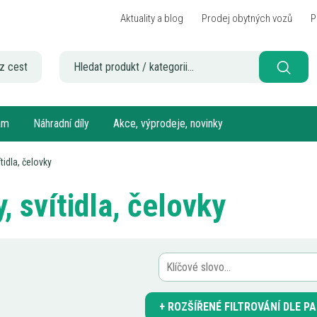
Aktuality a blog
Prodej obytných vozů
P
z cest
sám
Náhradní díly
Akce, výprodeje, novinky
ítidla, čelovky
, svítidla, čelovky
ROZŠÍŘENÉ FILTROVÁNÍ DLE 