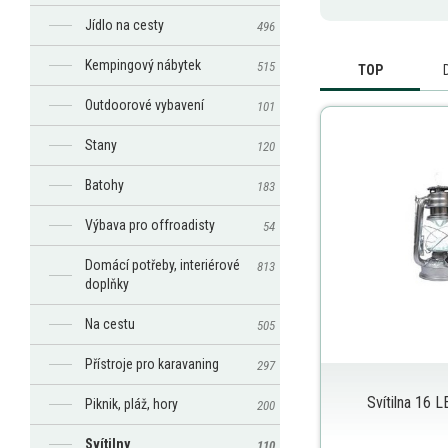
Jídlo na cesty
496
Kempingový nábytek
515
TOP
Outdoorové vybavení
101
Stany
120
Batohy
183
Výbava pro offroadisty
54
Domácí potřeby, interiérové
813
doplňky
Na cestu
505
Přístroje pro karavaning
297
Svítilna 16 L
Piknik, pláž, hory
200
Svítilny
110