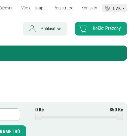
ůjčovna
Vše o nákupu
Registrace
Kontakty
CZK
Košík:
Prázdný
Přihlásit se
0
Kč
850
Kč
PARAMETRŮ