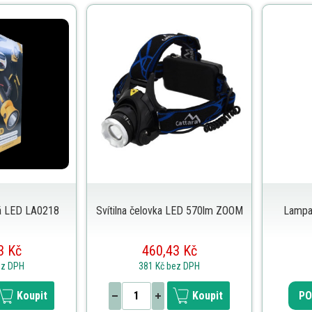
cká LED LA0218
Svítilna čelovka LED 570lm ZOOM
Lampa
3 Kč
460,43 Kč
ez DPH
381 Kč
bez DPH
Koupit
Koupit
PO