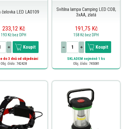
Svítilna lampa Camping LED COB,
na čelovka LED LA0109
3xAA, zlatá
233,12 Kč
191,75 Kč
193 Kč
bez DPH
158 Kč
bez DPH
Koupit
Koupit
e do 3 dnů od objednání
SKLADEM
nejméně 1 ks
Obj. číslo: 742428
Obj. číslo: 745081