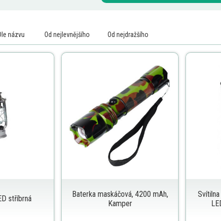
Dle názvu
Od nejlevnějšího
Od nejdražšího
Baterka maskáčová, 4200 mAh,
Svítiln
ED stříbrná
Kamper
LED