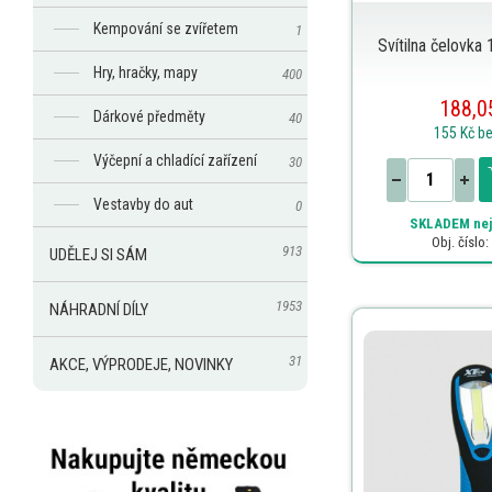
Kempování se zvířetem
1
Svítilna čelovka
Hry, hračky, mapy
400
188,0
Dárkové předměty
40
155 Kč
b
Výčepní a chladící zařízení
30
Vestavby do aut
0
SKLADEM
nej
Obj. číslo
913
UDĚLEJ SI SÁM
1953
NÁHRADNÍ DÍLY
31
AKCE, VÝPRODEJE, NOVINKY