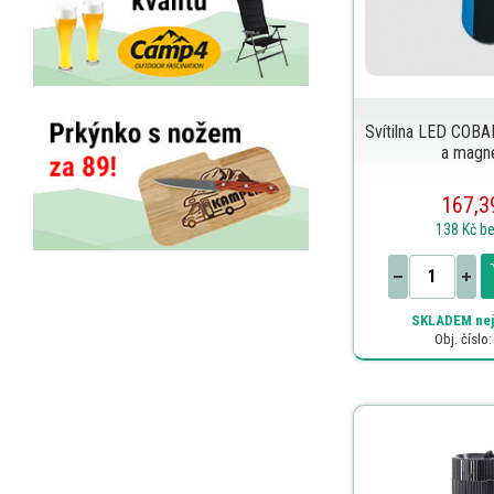
Svítilna LED COB
a magn
167,3
138 Kč
b
SKLADEM
nej
Obj. číslo