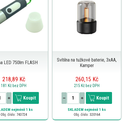
Svítilna na tužkové baterie, 3xAA,
lna LED 750lm FLASH
Kamper
218,89 Kč
260,15 Kč
181 Kč
bez DPH
215 Kč
bez DPH
Koupit
Koupit
LADEM
nejméně 1 ks
SKLADEM
nejméně 1 ks
Obj. číslo: 743724
Obj. číslo: 320164