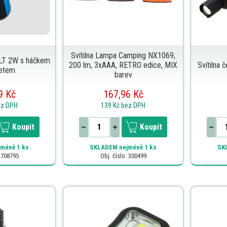
Svítilna Lampa Camping NX1069,
ALT 2W s háčkem
200 lm, 3xAAA, RETRO edice, MIX
Svítilna
etem
barev
9 Kč
167,96 Kč
ez DPH
139 Kč
bez DPH
Koupit
Koupit
méně 1 ks
SKLADEM
nejméně 1 ks
SK
: 708795
Obj. číslo: 300499