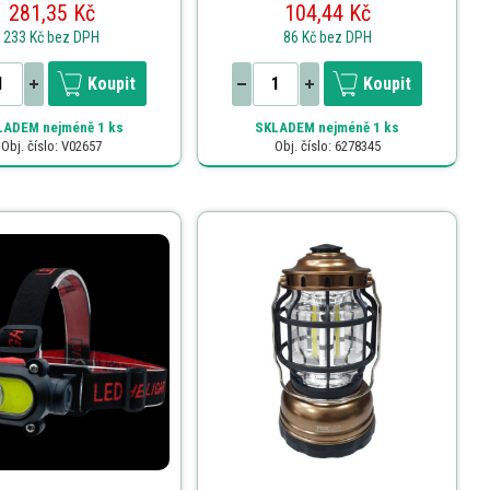
281,35 Kč
104,44 Kč
233 Kč
bez DPH
86 Kč
bez DPH
Koupit
Koupit
LADEM
nejméně 1 ks
SKLADEM
nejméně 1 ks
Obj. číslo: V02657
Obj. číslo: 6278345