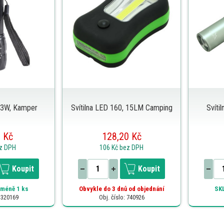
, 3W, Kamper
Svítilna LED 160, 15LM Camping
Svíti
 Kč
128,20 Kč
z DPH
106 Kč
bez DPH
Koupit
Koupit
méně 1 ks
Obvykle do 3 dnů od objednání
SK
: 320169
Obj. číslo: 740926