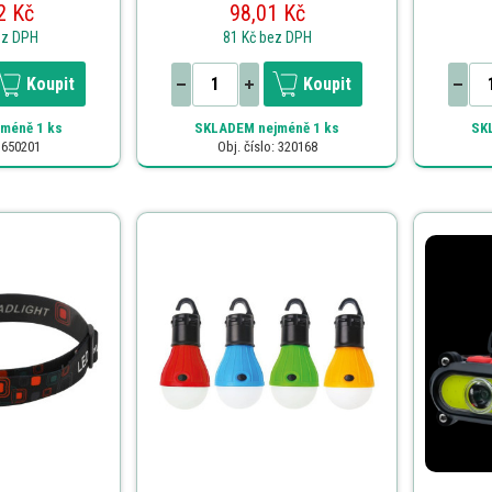
2 Kč
98,01 Kč
ez DPH
81 Kč
bez DPH
Koupit
Koupit
méně 1 ks
SKLADEM
nejméně 1 ks
SK
: 650201
Obj. číslo: 320168