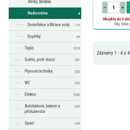
stěrky, škrabky
Hadicovina
4
Obvykle do 3 dnů
Obj. číslo
Desinfekce a filtrace vody
119
Doplňky
94
Teplo
1018
Záznamy 1 - 4 z 4
Světlo, proti slunci
787
Plynová technika
543
WC
356
Elektro
1696
Autobaterie, baterie a
550
příslušenství
Spaní
168