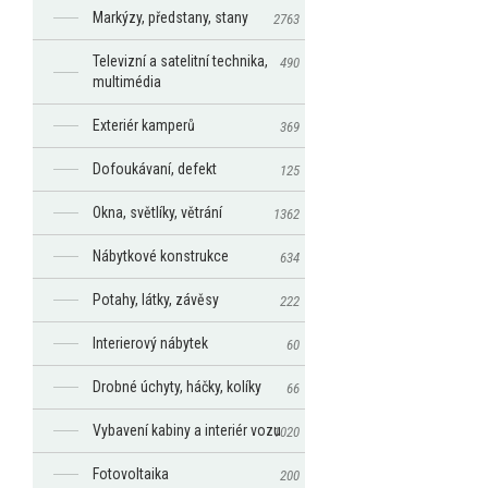
Markýzy, předstany, stany
2763
Televizní a satelitní technika,
490
multimédia
Exteriér kamperů
369
Dofoukávaní, defekt
125
Okna, světlíky, větrání
1362
Nábytkové konstrukce
634
Potahy, látky, závěsy
222
Interierový nábytek
60
Drobné úchyty, háčky, kolíky
66
Vybavení kabiny a interiér vozu
1020
Fotovoltaika
200