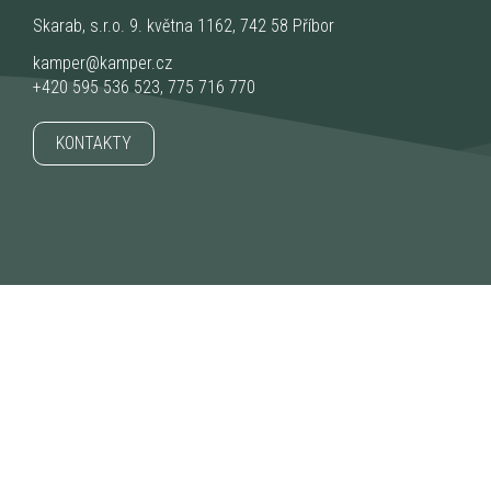
Skarab, s.r.o. 9. května 1162, 742 58 Příbor
kamper@kamper.cz
+420 595 536 523
,
775 716 770
KONTAKTY