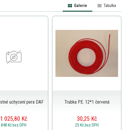
Galerie
Tabulka
istné uchycení pera DAF
Trubka P.E. 12*1 červená
1 025,80 Kč
30,25 Kč
848 Kč
bez DPH
25 Kč
bez DPH