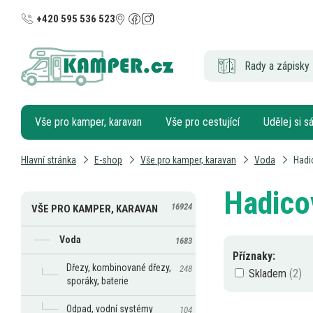
+420 595 536 523
Rady a zápisky 
Vše pro kamper, karavan
Vše pro cestující
Udělej si 
Hlavní stránka
E-shop
Vše pro kamper, karavan
Voda
Hadi
Hadico
16924
VŠE PRO KAMPER, KARAVAN
Voda
1683
Příznaky:
Dřezy, kombinované dřezy,
248
Skladem
sporáky, baterie
Odpad, vodní systémy
104