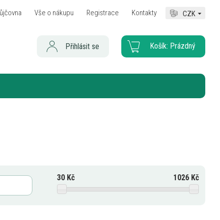
ůjčovna
Vše o nákupu
Registrace
Kontakty
CZK
Košík:
Prázdný
Přihlásit se
30
Kč
1026
Kč