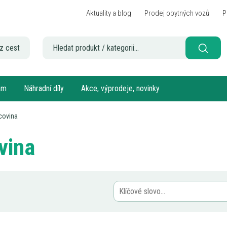
Aktuality a blog
Prodej obytných vozů
P
z cest
sám
Náhradní díly
Akce, výprodeje, novinky
covina
vina