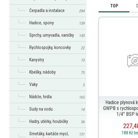
TOP
Čerpadla a instalace
294
Hadice, spony
139
Sprchy, umyvadla, vaničky
143
Rychlospojky, koncovky
22
Kanystry
73
Kbelíky, nádoby
75
Vaky
5
Nádrže, hrdla
165
Hadice plynová k
GWPB s rychlospo
Sudy na vodu
14
1/4" BSP l
Hadry, utěrky, houbičky
56
227,4
188 Kč
b
Smetáky, kartáče mycí,
131