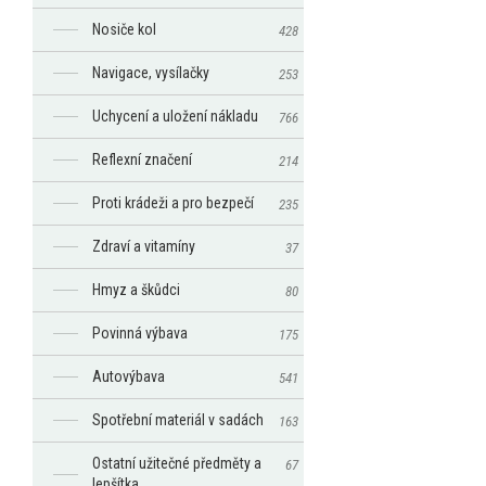
Nosiče kol
428
Navigace, vysílačky
253
Uchycení a uložení nákladu
766
Reflexní značení
214
Proti krádeži a pro bezpečí
235
Zdraví a vitamíny
37
Hmyz a škůdci
80
Povinná výbava
175
Autovýbava
541
Spotřební materiál v sadách
163
Ostatní užitečné předměty a
67
lepšítka