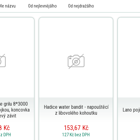
Dle názvu
Od nejlevnějšího
Od nejdražšího
e grilu 8*3000
Hadice water bandit - napouštěcí
jkou, koncovka
Lano poj
z libovolého kohoutku
evý závit
8 Kč
153,67 Kč
ez DPH
127 Kč
bez DPH