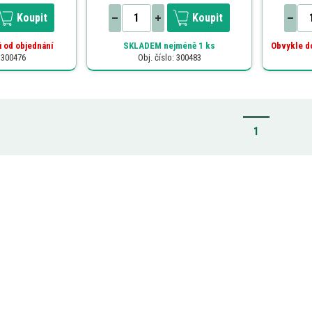
Koupit
Koupit
 od objednání
SKLADEM
nejméně 1 ks
Obvykle d
: 300476
Obj. číslo: 300483
1