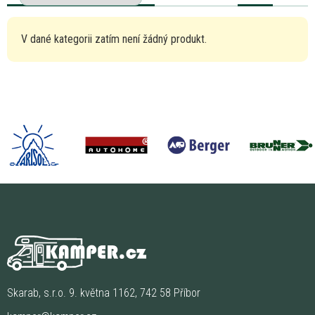
V dané kategorii zatím není žádný produkt.
Skarab, s.r.o. 9. května 1162, 742 58 Příbor