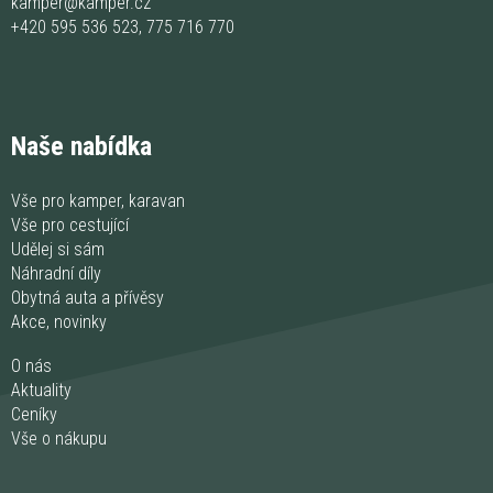
kamper@kamper.cz
+420 595 536 523
,
775 716 770
Naše nabídka
Vše pro kamper, karavan
Vše pro cestující
Udělej si sám
Náhradní díly
Obytná auta a přívěsy
Akce, novinky
O nás
Aktuality
Ceníky
Vše o nákupu