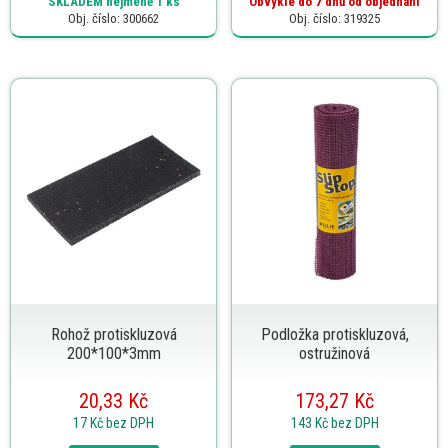
SKLADEM
nejméně 1 ks
Obvykle do 7 dnů od objednání
Obj. číslo: 300662
Obj. číslo: 319325
Rohož protiskluzová
Podložka protiskluzová,
200*100*3mm
ostružinová
20,33 Kč
173,27 Kč
17 Kč
bez DPH
143 Kč
bez DPH