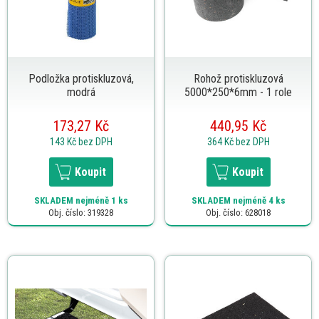
Podložka protiskluzová,
Rohož protiskluzová
modrá
5000*250*6mm - 1 role
173,27 Kč
440,95 Kč
143 Kč
bez DPH
364 Kč
bez DPH
Koupit
Koupit
SKLADEM
nejméně 1 ks
SKLADEM
nejméně 4 ks
Obj. číslo: 319328
Obj. číslo: 628018