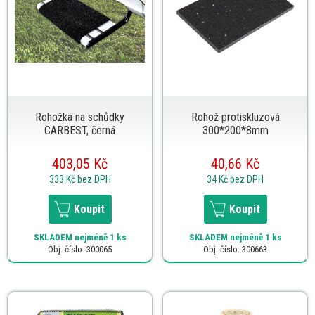
Rohožka na schůdky
Rohož protiskluzová
CARBEST, černá
300*200*8mm
403,05 Kč
40,66 Kč
333 Kč
bez DPH
34 Kč
bez DPH
Koupit
Koupit
SKLADEM
nejméně 1 ks
SKLADEM
nejméně 1 ks
Obj. číslo: 300065
Obj. číslo: 300663