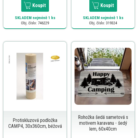
Koupit
Koupit
SKLADEM
nejméně 1 ks
SKLADEM
nejméně 1 ks
Obj. číslo: 746229
Obj. číslo: 319324
Rohožka šedá sametová s
Protiskluzová podložka
motivem karavanu - šedý
CAMP4, 30x360cm, béžová
lem, 60x40cm