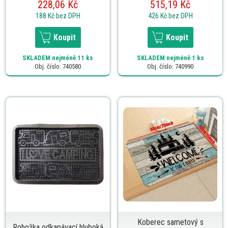
228,06 Kč
515,19 Kč
188 Kč
bez DPH
426 Kč
bez DPH
Koupit
Koupit
SKLADEM
nejméně 11 ks
SKLADEM
nejméně 1 ks
Obj. číslo: 740580
Obj. číslo: 740990
Koberec sametový s
Rohožka odkapávací hluboká