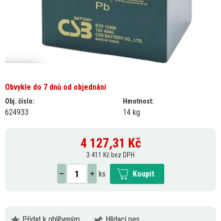
Obvykle do 7 dnů od objednání
Obj. číslo:
Hmotnost:
624933
14 kg
4 127,31
Kč
3 411 Kč bez DPH
ks
Koupit
Přidat k oblíbeným
Hlídací pes