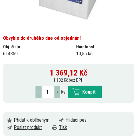
Obvykle do druhého dne od objednání
Obj. číslo:
Hmotnost:
614359
10,55 kg
1 369,12
Kč
1 132 Kč bez DPH
ks
Koupit
Přidat k oblíbeným
Hlídací pes
Poslat produkt
Tisk