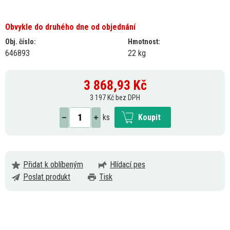
Obvykle do druhého dne od objednání
Obj. číslo:
Hmotnost:
646893
22 kg
3 868,93
Kč
3 197 Kč bez DPH
ks
Koupit
Přidat k oblíbeným
Hlídací pes
Poslat produkt
Tisk