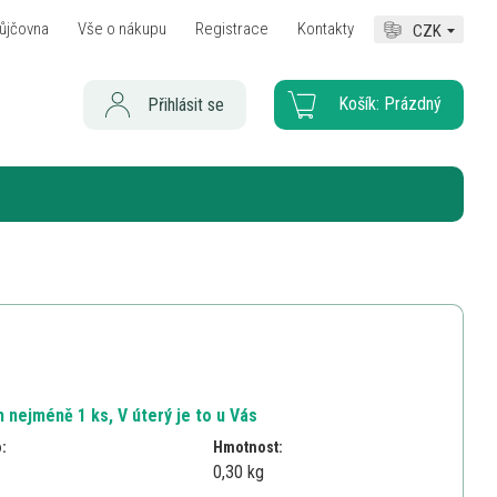
ůjčovna
Vše o nákupu
Registrace
Kontakty
CZK
Košík:
Prázdný
Přihlásit se
 nejméně 1 ks, V úterý je to u Vás
o:
Hmotnost:
0,30 kg