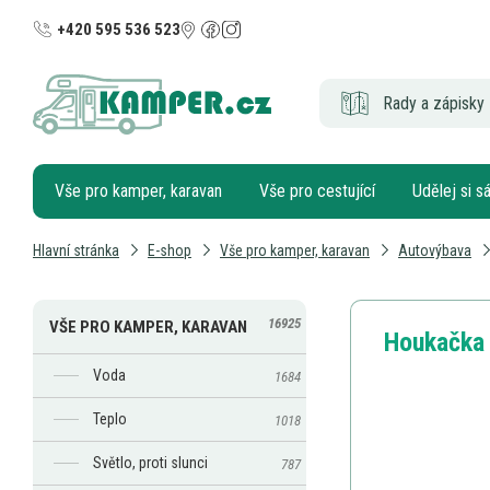
+420 595 536 523
Rady a zápisky 
Vše pro kamper, karavan
Vše pro cestující
Udělej si 
Hlavní stránka
E-shop
Vše pro kamper, karavan
Autovýbava
16925
VŠE PRO KAMPER, KARAVAN
Houkačka 
Voda
1684
Teplo
1018
Světlo, proti slunci
787