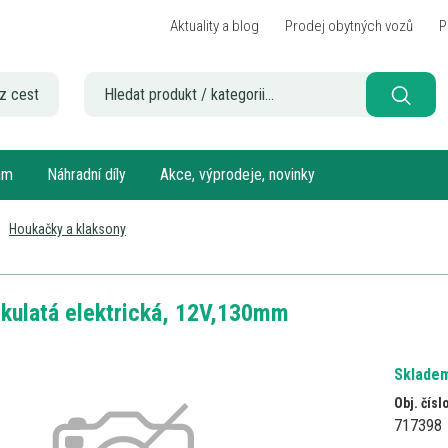
Aktuality a blog
Prodej obytných vozů
P
z cest
sám
Náhradní díly
Akce, výprodeje, novinky
Houkačky a klaksony
kulatá elektrická, 12V,130mm
Skladem
Obj. čísl
717398