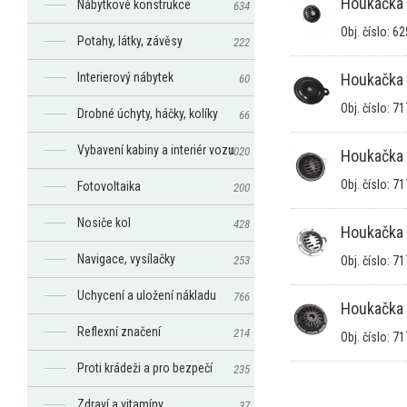
Houkačka 
Nábytkové konstrukce
634
Obj. číslo: 6
Potahy, látky, závěsy
222
Interierový nábytek
Houkačka 
60
Obj. číslo: 7
Drobné úchyty, háčky, kolíky
66
Vybavení kabiny a interiér vozu
1020
Houkačka 
Obj. číslo: 7
Fotovoltaika
200
Nosiče kol
428
Houkačka 
Navigace, vysílačky
253
Obj. číslo: 7
Uchycení a uložení nákladu
766
Houkačka 
Reflexní značení
214
Obj. číslo: 7
Proti krádeži a pro bezpečí
235
Zdraví a vitamíny
37