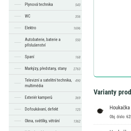
Plynová technika
543
WC
356
Elektro
1696
Autobaterie, baterie a
550
příslušenství
Spaní
168
Markýzy, předstany, stany
2763
Televizní a satelitní technika,
490
multimédia
Varianty pro
Exteriér kamperů
369
Houkačka 
Dofoukávaní, defekt
125
Obj. číslo: 6
Okna, světlíky, větrání
1362