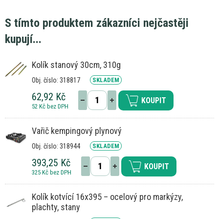
S tímto produktem zákazníci nejčastěji
kupují...
Kolík stanový 30cm, 310g
Obj. číslo: 318817
SKLADEM
62,92 Kč
KOUPIT
52 Kč bez DPH
Vařič kempingový plynový
Obj. číslo: 318944
SKLADEM
393,25 Kč
KOUPIT
325 Kč bez DPH
Kolík kotvící 16x395 – ocelový pro markýzy,
plachty, stany