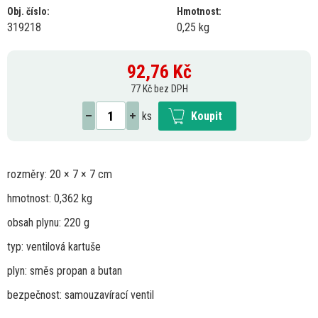
Obj. číslo:
Hmotnost:
319218
0,25 kg
92,76
Kč
77 Kč bez DPH
ks
Koupit
rozměry:
20
×
7
×
7
cm
hmotnost: 0,362 kg
obsah plynu: 220 g
typ: ventilová kartuše
plyn: směs propan
a
butan
bezpečnost: samouzavírací ventil