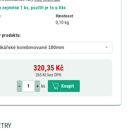
 nejméně 1 ks, pozítří je to u Vás
o:
Hmotnost:
0,10 kg
y produktu:
rikářské kombinované 180mm
320,35
Kč
265 Kč bez DPH
ks
Koupit
ETRY