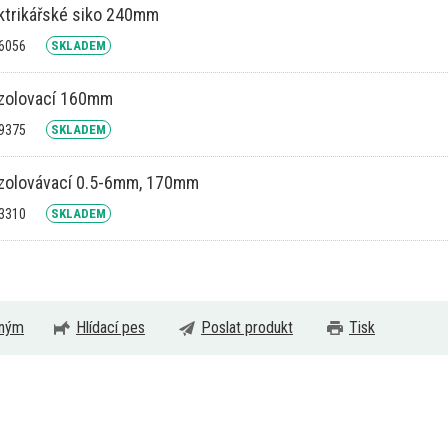
ektrikářské siko 240mm
26056
SKLADEM
izolovací 160mm
09375
SKLADEM
izolovávací 0.5-6mm, 170mm
03310
SKLADEM
eným
Hlídací pes
Poslat produkt
Tisk