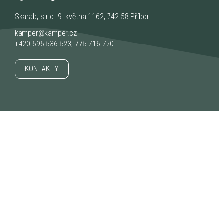
Skarab, s.r.o. 9. května 1162, 742 58 Příbor
kamper@kamper.cz
+420 595 536 523
,
775 716 770
KONTAKTY