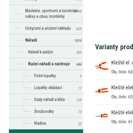
Maskáče, sportovní a turistické
2466
oděvy a obuv, montérky
Uchycení a uložení nákladu
624
Nářadí
1010
Varianty pro
Nářadí k autům
369
Kleště el.
Ruční nářadí a nástroje
444
Obj. číslo: 6
Polní lopatky
0
Kleště el
Lopatky skládací
17
Obj. číslo: 6
Sady nářadí a klíče
129
Šroubováky
Kleště el
73
Obj. číslo: 6
Kladiva
22