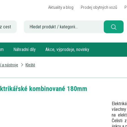
Aktuality a blog
Prodej obytných vozů
P
z cest
sám
Náhradní díly
Akce, výprodeje, novinky
í a nástroje
Kleště
ektrikářské kombinované 180mm
Elektrik
všechny
na elekt
Čelisti
jiskry a 