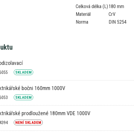
Celková délka (L)
180 mm
Materiál
CrV
Norma
DIN 5254
duktu
 odizolavací
26055
SKLADEM
ektrikářské bočni 160mm 1000V
26053
SKLADEM
ektrikářské prodloužené 180mm VDE 1000V
14394
NENÍ SKLADEM