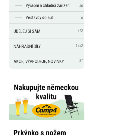
Výčepní a chladící zařízení
30
Vestavby do aut
0
913
UDĚLEJ SI SÁM
1953
NÁHRADNÍ DÍLY
31
AKCE, VÝPRODEJE, NOVINKY