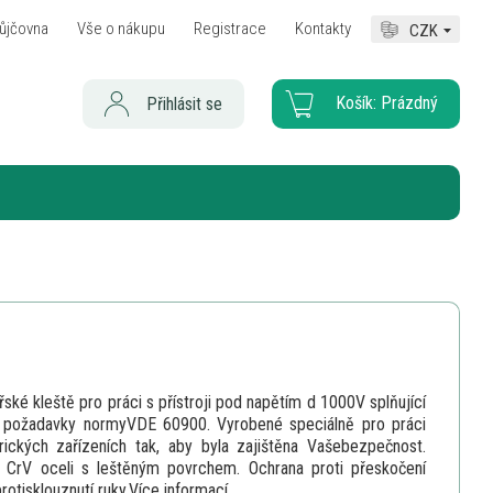
ůjčovna
Vše o nákupu
Registrace
Kontakty
CZK
Košík:
Prázdný
Přihlásit se
ářské kleště pro práci s přístroji pod napětím d 1000V splňující
 požadavky normyVDE 60900. Vyrobené speciálně pro práci
rických zařízeních tak, aby byla zajištěna Vašebezpečnost.
 z CrV oceli s leštěným povrchem. Ochrana proti přeskočení
protisklouznutí ruky.
Více informací