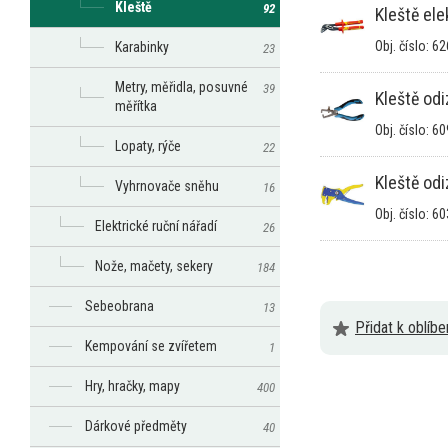
Kleště
92
Kleště el
Obj. číslo: 6
Karabinky
23
Metry, měřidla, posuvné
39
Kleště od
měřítka
Obj. číslo: 6
Lopaty, rýče
22
Kleště od
Vyhrnovače sněhu
16
Obj. číslo: 6
Elektrické ruční nářadí
26
Nože, mačety, sekery
184
Sebeobrana
13
Přidat k oblíb
Kempování se zvířetem
1
Hry, hračky, mapy
400
Dárkové předměty
40