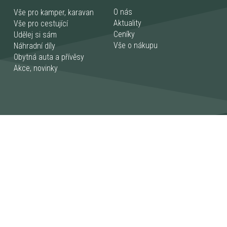
O nás
Vše pro kamper, karavan
Aktuality
Vše pro cestující
Ceníky
Udělej si sám
Vše o nákupu
Náhradní díly
Obytná auta a přívěsy
Akce, novinky