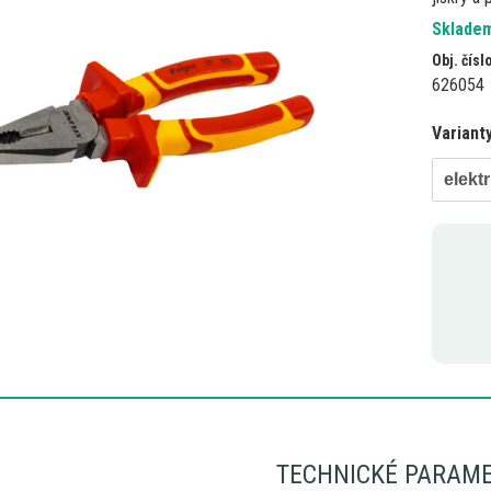
Skladem
Obj. čísl
626054
Variant
elekt
TECHNICKÉ PARAM