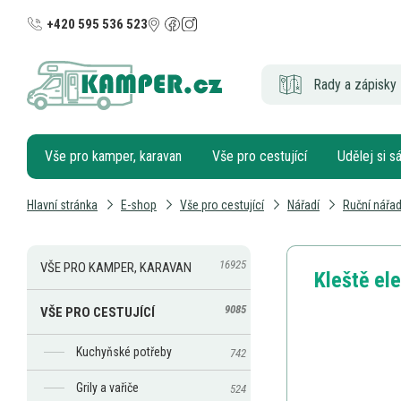
+420 595 536 523
Rady a zápisky 
Vše pro kamper, karavan
Vše pro cestující
Udělej si 
Hlavní stránka
E-shop
Vše pro cestující
Nářadí
Ruční nářad
16925
VŠE PRO KAMPER, KARAVAN
Kleště el
9085
VŠE PRO CESTUJÍCÍ
Kuchyňské potřeby
742
Grily a vařiče
524