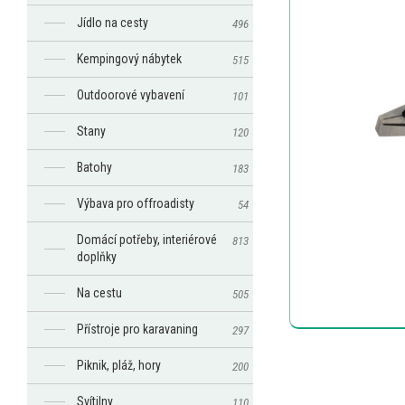
Jídlo na cesty
496
Kempingový nábytek
515
Outdoorové vybavení
101
Stany
120
Batohy
183
Výbava pro offroadisty
54
Domácí potřeby, interiérové
813
doplňky
Na cestu
505
Přístroje pro karavaning
297
Piknik, pláž, hory
200
Svítilny
110