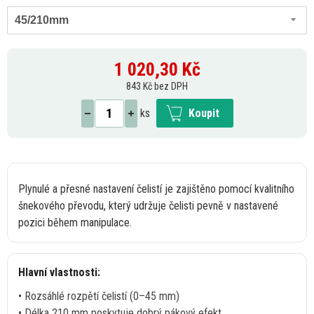
45/210mm
1 020,30
Kč
843 Kč bez DPH
ks
Koupit
Plynulé
a
přesné nastavení čelistí
je
zajištěno pomocí kvalitního
šnekového převodu, který udržuje čelisti pevně
v
nastavené
pozici během manipulace.
Hlavní vlastnosti:
• Rozsáhlé rozpětí čelistí (0–45 mm)
• Délka 210
mm
poskytuje dobrý pákový efekt