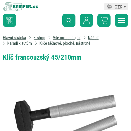
CZK
Hlavní stránka
E-shop
Vše pro cestující
Nářadí
Nářadí k autům
Klíče ráčnové, ploché, nástrčné
Klíč francouzský 45/210mm