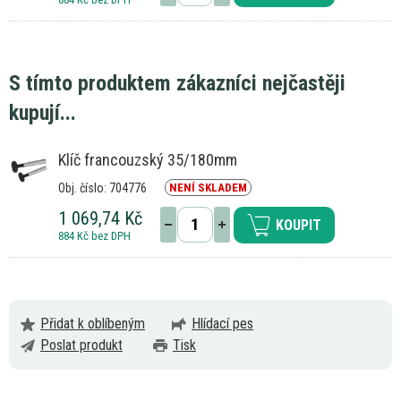
S tímto produktem zákazníci nejčastěji
kupují...
Klíč francouzský 35/180mm
Obj. číslo: 704776
NENÍ SKLADEM
1 069,74 Kč
KOUPIT
884 Kč bez DPH
Přidat k oblíbeným
Hlídací pes
Poslat produkt
Tisk