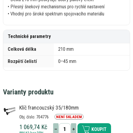
• Přesný šnekový mechanismus pro rychlé nastavení
• Vhodný pro široké spektrum spojovacího materiálu
Technické parametry
Celková délka
210 mm
Rozpětí čelistí
0–45 mm
Varianty produktu
Klíč francouzský 35/180mm
Obj. číslo: 704776
NENÍ SKLADEM
1 069,74 Kč
KOUPIT
884 Kč bez DPH