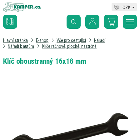
CZK
Hlavní stránka
E-shop
Vše pro cestující
Nářadí
Nářadí k autům
Klíče ráčnové, ploché, nástrčné
Klíč oboustranný 16x18 mm