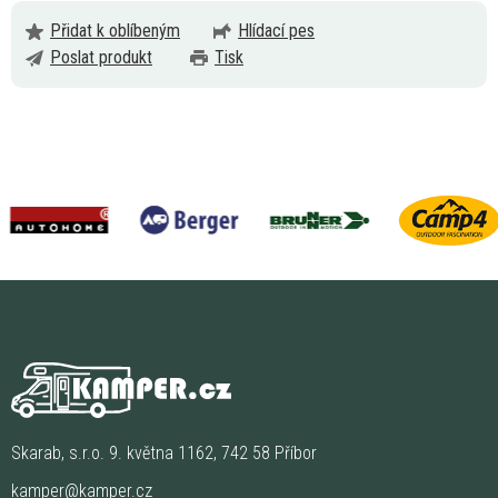
Přidat k oblíbeným
Hlídací pes
Poslat produkt
Tisk
Skarab, s.r.o. 9. května 1162, 742 58 Příbor
kamper@kamper.cz