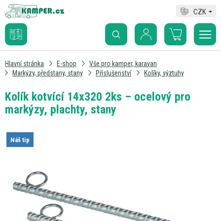
CZK
Hlavní stránka
E-shop
Vše pro kamper, karavan
Markýzy, předstany, stany
Příslušenství
Kolíky, výztuhy
Kolík kotvící 14x320 2ks – ocelový pro
markýzy, plachty, stany
Náš tip