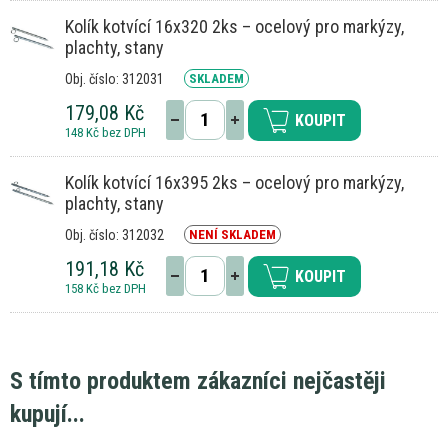
Kolík kotvící 16x320 2ks – ocelový pro markýzy,
plachty, stany
Obj. číslo: 312031
SKLADEM
179,08 Kč
KOUPIT
148 Kč bez DPH
Kolík kotvící 16x395 2ks – ocelový pro markýzy,
plachty, stany
Obj. číslo: 312032
NENÍ SKLADEM
191,18 Kč
KOUPIT
158 Kč bez DPH
S tímto produktem zákazníci nejčastěji
kupují...