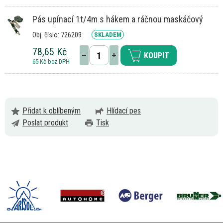
Pás upínací 1t/4m s hákem a ráčnou maskáčový
Obj. číslo: 726209
SKLADEM
78,65 Kč
KOUPIT
65 Kč bez DPH
Přidat k oblíbeným
Hlídací pes
Poslat produkt
Tisk