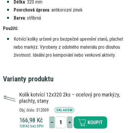
Délka
: 320 mm
Povrchová úprava
: antikorozní zinek
Barva
: stříbrná
Použití:
Kotvící kolíky určené pro bezpečné upevnění stanů, plachet
nebo markýz. Vyrobeny
z
odolného materiálu pro dlouhou
životnost. Ideální pro kempování nebo venkovní aktivity.
Varianty produktu
Kolík kotvící 12x320 2ks – ocelový pro markýzy,
plachty, stany
Obj. číslo: 312009
SKLADEM
166,98 Kč
KOUPIT
138 Kč bez DPH