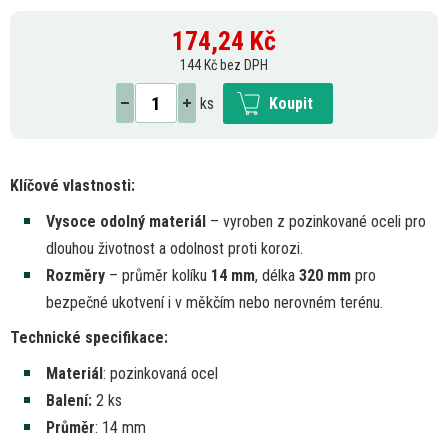
174,24
Kč
144 Kč bez DPH
ks
Koupit
Klíčové vlastnosti:
Vysoce odolný materiál
– vyroben
z
pozinkované oceli pro
dlouhou životnost
a
odolnost proti korozi.
Rozměry
– průměr kolíku
14 mm
, délka
320 mm
pro
bezpečné ukotvení
i
v měkčím nebo nerovném terénu.
Technické specifikace:
Materiál
: pozinkovaná ocel
Balení:
2
ks
Průměr
:
14
mm