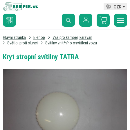
CZK
Hlavní stránka
E-shop
Vše pro kamper, karavan
Světlo, proti slunci
Svítilny vnitřního osvětlení vozu
Kryt stropní svítilny TATRA