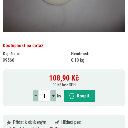
Dostupnost na dotaz
Obj. číslo:
Hmotnost:
99566
0,10 kg
108,90
Kč
90 Kč bez DPH
ks
Koupit
Přidat k oblíbeným
Hlídací pes