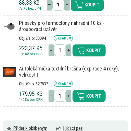
88,33 Kč
KOUPIT
73 Kč bez DPH
Přísavky pro termoclony náhradní 10 ks -
šroubovací uzávěr
Obj. číslo: 300941
SKLADEM
223,37 Kč
KOUPIT
185 Kč bez DPH
Autolékárnička textilní brašna (expirace 4 roky),
velikost I
Obj. číslo: 627837
SKLADEM
179,95 Kč
KOUPIT
149 Kč bez DPH
Přidat k oblíbeným
Hlídací pes