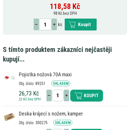
118,58
Kč
98 Kč bez DPH
ks
Koupit
S tímto produktem zákazníci nejčastěji
kupují...
Pojistka nožová 70A maxi
Obj. číslo: 89251
SKLADEM
26,73 Kč
KOUPIT
22 Kč bez DPH
Deska krájecí s nožem, kamper
Obj. číslo: 300275
SKLADEM