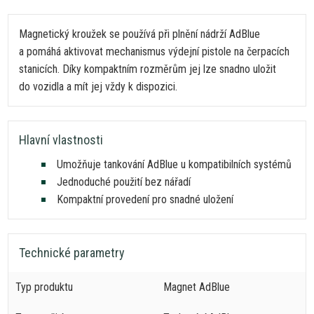
Magnetický kroužek
se
používá při plnění nádrží AdBlue
a
pomáhá aktivovat mechanismus výdejní pistole
na
čerpacích
stanicích. Díky kompaktním rozměrům jej lze snadno uložit
do
vozidla
a
mít jej vždy
k
dispozici.
Hlavní vlastnosti
Umožňuje tankování AdBlue
u
kompatibilních systémů
Jednoduché použití bez nářadí
Kompaktní provedení pro snadné uložení
Technické parametry
Typ produktu
Magnet AdBlue