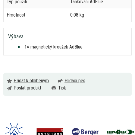
Typ použití
Tankování AdBlue
Hmotnost
0,08 kg
Výbava
1× magnetický kroužek AdBlue
Přidat k oblíbeným
Hlídací pes
Poslat produkt
Tisk