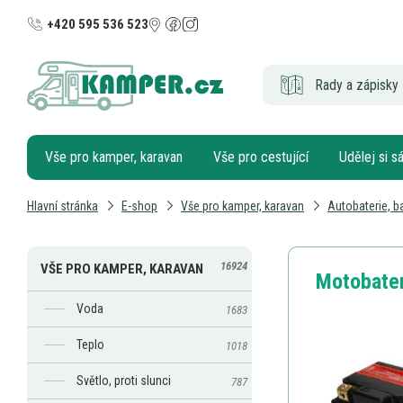
+420 595 536 523
Rady a zápisky 
Vše pro kamper, karavan
Vše pro cestující
Udělej si 
Hlavní stránka
E-shop
Vše pro kamper, karavan
Autobaterie, ba
16924
VŠE PRO KAMPER, KARAVAN
Motobater
Voda
1683
Teplo
1018
Světlo, proti slunci
787