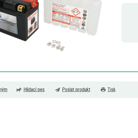
eným
Hlídací pes
Poslat produkt
Tisk