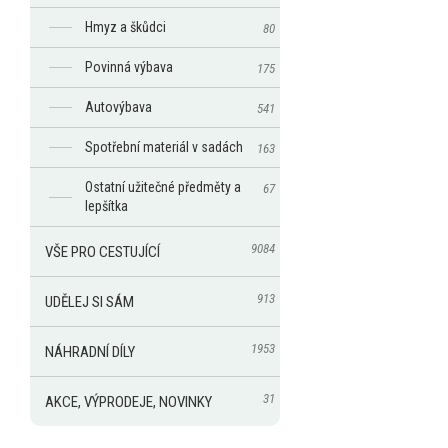
Hmyz a škůdci
80
Povinná výbava
175
Autovýbava
541
Spotřební materiál v sadách
163
Ostatní užitečné předměty a
67
lepšítka
9084
VŠE PRO CESTUJÍCÍ
913
UDĚLEJ SI SÁM
1953
NÁHRADNÍ DÍLY
31
AKCE, VÝPRODEJE, NOVINKY