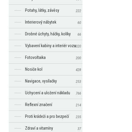
Potahy, látky, závěsy
222
Interierový nábytek
60
Drobné úchyty, háčky, kolíky
66
Vybavení kabiny a interiér vozu
1020
Fotovoltaika
200
Nosiče kol
428
Navigace, vysílačky
253
Uchycení a uložení nákladu
766
Reflexní značení
214
Proti krádeži a pro bezpečí
235
Zdraví a vitamíny
37