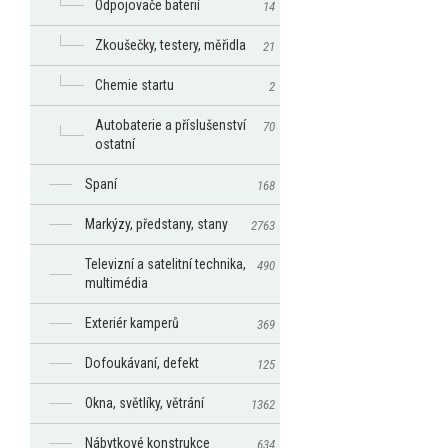
Odpojovače baterií
14
Zkoušečky, testery, měřidla
21
Chemie startu
2
Autobaterie a příslušenství
70
ostatní
Spaní
168
Markýzy, předstany, stany
2763
Televizní a satelitní technika,
490
multimédia
Exteriér kamperů
369
Dofoukávaní, defekt
125
Okna, světlíky, větrání
1362
Nábytkové konstrukce
634