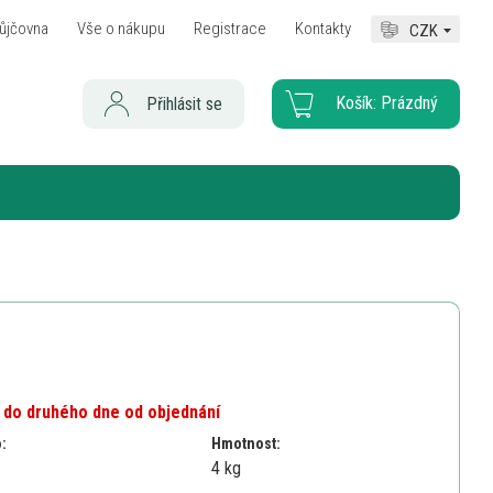
ůjčovna
Vše o nákupu
Registrace
Kontakty
CZK
Košík:
Prázdný
Přihlásit se
 do druhého dne od objednání
o:
Hmotnost:
4 kg