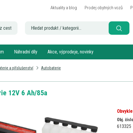
Aktuality a blog
Prodej obytných vozů
P
z cest
sám
Náhradní díly
Akce, výprodeje, novinky
terie a příslušenství
Autobaterie
ie 12V 6 Ah/85a
Obvykle
Obj. čísl
613325