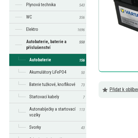
Plynová technika
543
WC
356
Elektro
1696
Autobaterie, baterie a
550
příslušenství
Autobaterie
156
Akumulátory LiFePO4
50
Baterie tužkové, knoflíkové
73
Přidat k oblíb
Startovací kabely
7
Autonabíječky a startovací
113
vozíky
Svorky
43