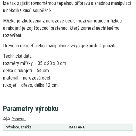
lze tak zajistit rovnoměrnou tepelnou přípravu
a
snadnou manipulaci
u
několika kusů souběžně.
Mřížka
je
zhotovena
z
nerezové oceli, mezi samotnou mřížkou
a
rukojetí
je
zajišťovcací prstenec, který zamezí nechtěnému
rozevření.
Dřevěná rukojeť ulehčí manipulaci
a
zvyšuje komfort použití.
Technická data
rozměry mřížky 35
x
23
x
3 cm
délka
s
rukojetí 54 cm
materiál nerezová ocel
rukojeť dřevo, délka
12
cm
Parametry výrobku
Porovnat
Výrobce, značka:
CATTARA