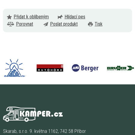
Přidat k oblíbeným
Hlídací pes
Porovnat
Poslat produkt
Tisk
Skarab, s.r.o. 9. května 1162, 742 58 Příbor