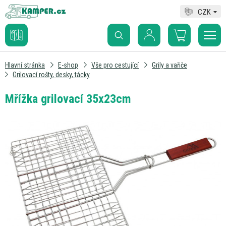
CZK
Hlavní stránka
E-shop
Vše pro cestující
Grily a vařiče
Grilovací rošty, desky, tácky
Mřížka grilovací 35x23cm