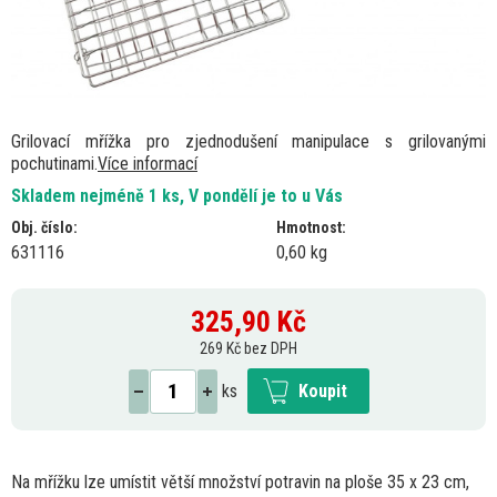
Grilovací mřížka pro zjednodušení manipulace s grilovanými
pochutinami.
Více informací
Skladem nejméně 1 ks, V pondělí je to u Vás
Obj. číslo:
Hmotnost:
631116
0,60 kg
325,90
Kč
269 Kč bez DPH
ks
Koupit
Na mřížku lze umístit větší množství potravin
na
ploše
35
x
23
cm,