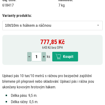
Obj. číslo:
Hmotnost:
618417
7 kg
Varianty produktu:
10t/10m s hákem a ráčnou
777,85
Kč
643 Kč bez DPH
ks
Koupit
Upínací pás
10
tun/10 metrů
s
ráčnou pro bezpečné zajištění
břemene při přepravě nebo skladování. Upínací pás
i
ráčna jsou
ukončeny kovovým hrotovým hákem.
Délka pásu: 9,5 m.
Délka ráčny: 0,5 m.