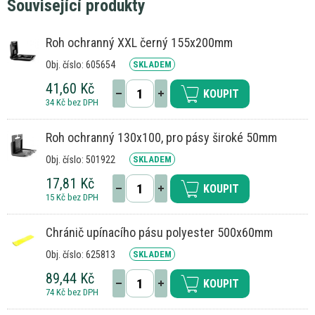
Související produkty
Roh ochranný XXL černý 155x200mm
Obj. číslo: 605654
SKLADEM
41,60 Kč
KOUPIT
34 Kč bez DPH
Roh ochranný 130x100, pro pásy široké 50mm
Obj. číslo: 501922
SKLADEM
17,81 Kč
KOUPIT
15 Kč bez DPH
Chránič upínacího pásu polyester 500x60mm
Obj. číslo: 625813
SKLADEM
89,44 Kč
KOUPIT
74 Kč bez DPH