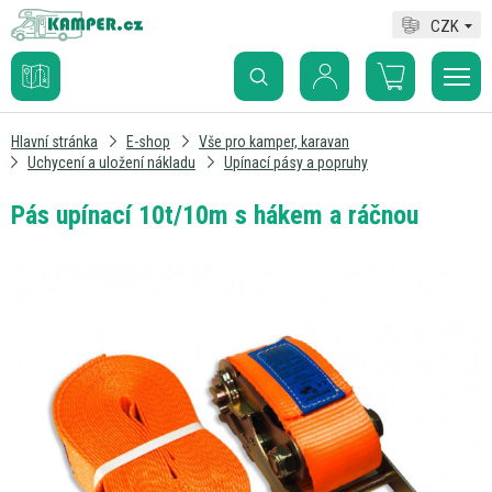
CZK
Hlavní stránka
E-shop
Vše pro kamper, karavan
Uchycení a uložení nákladu
Upínací pásy a popruhy
Pás upínací 10t/10m s hákem a ráčnou