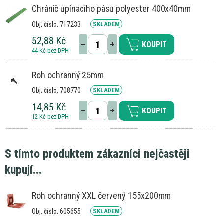
Chránič upínacího pásu polyester 400x40mm
Obj. číslo: 717233
SKLADEM
52,88 Kč
KOUPIT
44 Kč bez DPH
Roh ochranný 25mm
Obj. číslo: 708770
SKLADEM
14,85 Kč
KOUPIT
12 Kč bez DPH
S tímto produktem zákazníci nejčastěji
kupují...
Roh ochranný XXL červený 155x200mm
Obj. číslo: 605655
SKLADEM