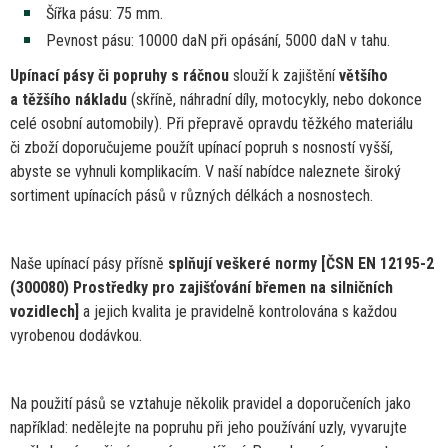
Šířka pásu:
75
mm.
Pevnost pásu: 10000 daN při opásání, 5000 daN
v
tahu.
Upínací pásy
či
popruhy
s
ráčnou
slouží
k
zajištění
většího
a
těžšího nákladu
(skříně, náhradní díly, motocykly, nebo dokonce
celé osobní automobily). Při přepravě opravdu těžkého materiálu
či
zboží doporučujeme použít upínací popruh s nosností vyšší,
abyste
se
vyhnuli komplikacím.
V
naší nabídce naleznete široký
sortiment upínacích pásů
v
různých délkách
a
nosnostech.
Naše upínací pásy přísně
splňují veškeré normy [ČSN
EN
12195-2
(300080) Prostředky pro zajišťování břemen
na
silničních
vozidlech]
a
jejich kvalita
je
pravidelně kontrolována s každou
vyrobenou dodávkou.
Na použití pásů
se
vztahuje několik pravidel
a
doporučeních jako
například: nedělejte
na
popruhu při jeho používání uzly, vyvarujte