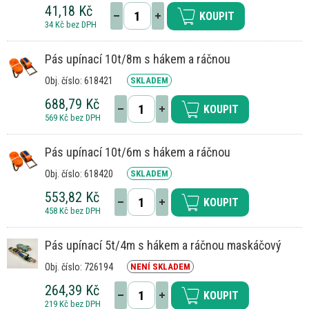
41,18 Kč
KOUPIT
34 Kč bez DPH
Pás upínací 10t/8m s hákem a ráčnou
Obj. číslo: 618421
SKLADEM
688,79 Kč
KOUPIT
569 Kč bez DPH
Pás upínací 10t/6m s hákem a ráčnou
Obj. číslo: 618420
SKLADEM
553,82 Kč
KOUPIT
458 Kč bez DPH
Pás upínací 5t/4m s hákem a ráčnou maskáčový
Obj. číslo: 726194
NENÍ SKLADEM
264,39 Kč
KOUPIT
219 Kč bez DPH