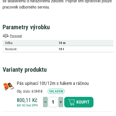
se
škubavému
či
nárazovému zatížení. Popruh smí opravovat pouze
pracovník odborného servisu.
Parametry výrobku
Porovnat
Délka:
10 m
Nosnost:
10 t
Varianty produktu
Pás upínací 10t/12m s hákem a ráčnou
Obj. číslo: 618418
SKLADEM
800,11 Kč
KOUPIT
661 Kč bez DPH