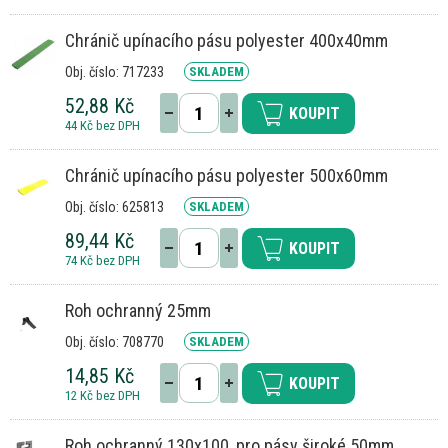
Chránič upínacího pásu polyester 400x40mm
Obj. číslo: 717233
SKLADEM
52,88 Kč
KOUPIT
44 Kč bez DPH
Chránič upínacího pásu polyester 500x60mm
Obj. číslo: 625813
SKLADEM
89,44 Kč
KOUPIT
74 Kč bez DPH
Roh ochranný 25mm
Obj. číslo: 708770
SKLADEM
14,85 Kč
KOUPIT
12 Kč bez DPH
Roh ochranný 130x100, pro pásy široké 50mm