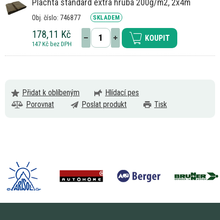
Plachta standard extra hrubá 200g/m2, 2x4m
Obj. číslo: 746877
SKLADEM
178,11 Kč
KOUPIT
147 Kč bez DPH
Přidat k oblíbeným
Hlídací pes
Porovnat
Poslat produkt
Tisk