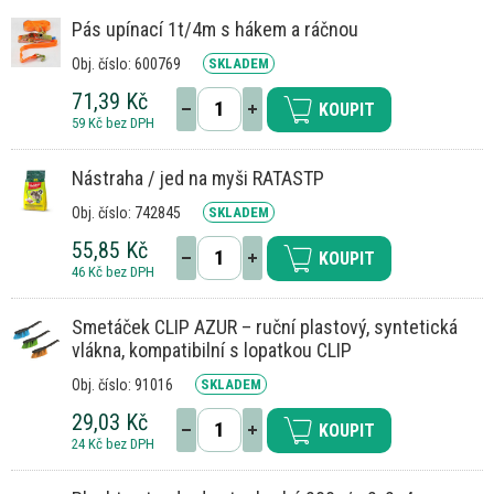
Pás upínací 1t/4m s hákem a ráčnou
Obj. číslo: 600769
SKLADEM
71,39 Kč
KOUPIT
59 Kč bez DPH
Nástraha / jed na myši RATASTP
Obj. číslo: 742845
SKLADEM
55,85 Kč
KOUPIT
46 Kč bez DPH
Smetáček CLIP AZUR – ruční plastový, syntetická
vlákna, kompatibilní s lopatkou CLIP
Obj. číslo: 91016
SKLADEM
29,03 Kč
KOUPIT
24 Kč bez DPH