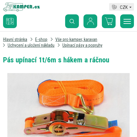
CZK
Hlavní stránka
E-shop
Vše pro kamper, karavan
Uchycení a uložení nákladu
Upínací pásy a popruhy
Pás upínací 1t/6m s hákem a ráčnou