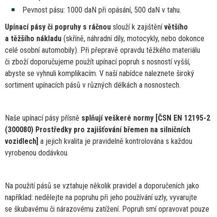
Pevnost pásu: 1000 daN při opásání, 500 daN
v
tahu.
Upínací pásy
či
popruhy
s
ráčnou
slouží
k
zajištění
většího
a
těžšího nákladu
(skříně, náhradní díly, motocykly, nebo dokonce
celé osobní automobily). Při přepravě opravdu těžkého materiálu
či
zboží doporučujeme použít upínací popruh s nosností vyšší,
abyste
se
vyhnuli komplikacím.
V
naší nabídce naleznete široký
sortiment upínacích pásů
v
různých délkách
a
nosnostech.
Naše upínací pásy přísně
splňují veškeré normy [ČSN
EN
12195-2
(300080) Prostředky pro zajišťování břemen
na
silničních
vozidlech]
a
jejich kvalita
je
pravidelně kontrolována s každou
vyrobenou dodávkou.
Na použití pásů
se
vztahuje několik pravidel
a
doporučeních jako
například: nedělejte
na
popruhu při jeho používání uzly, vyvarujte
se
škubavému
či
nárazovému zatížení. Popruh smí opravovat pouze