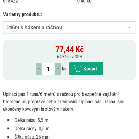
618422
0,40 kg
Varianty produktu:
1t/6m s hákem a ráčnou
77,44
Kč
64 Kč bez DPH
ks
Koupit
Upínací pás
1
tuna/6 metrů
s
ráčnou pro bezpečné zajištění
břemene při přepravě nebo skladování. Upínací pás
i
ráčna jsou
ukončeny kovovým hrotovým hákem.
Délka pásu: 5,5 m.
Délka ráčny: 0,5 m.
Šířka pásu:
25
mm.