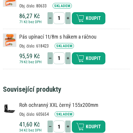
Obj. číslo: 80633
SKLADEM
86,27 Kč
KOUPIT
71 Kč bez DPH
Pás upínací 1t/8m s hákem a ráčnou
Obj. číslo: 618423
SKLADEM
95,59 Kč
KOUPIT
79 Kč bez DPH
Související produkty
Roh ochranný XXL černý 155x200mm
Obj. číslo: 605654
SKLADEM
41,60 Kč
KOUPIT
34 Kč bez DPH