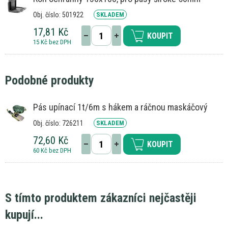
Obj. číslo: 501922
SKLADEM
17,81 Kč
KOUPIT
15 Kč bez DPH
Podobné produkty
Pás upínací 1t/6m s hákem a ráčnou maskáčový
Obj. číslo: 726211
SKLADEM
72,60 Kč
KOUPIT
60 Kč bez DPH
S tímto produktem zákazníci nejčastěji
kupují...