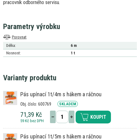
pracovník odborného servisu.
Parametry výrobku
Porovnat
Délka:
6 m
Nosnost:
1 t
Varianty produktu
Pás upínací 1t/4m s hákem a ráčnou
Obj. číslo: 600769
SKLADEM
71,39 Kč
KOUPIT
59 Kč bez DPH
Pás upínací 1t/5m s hákem a ráčnou